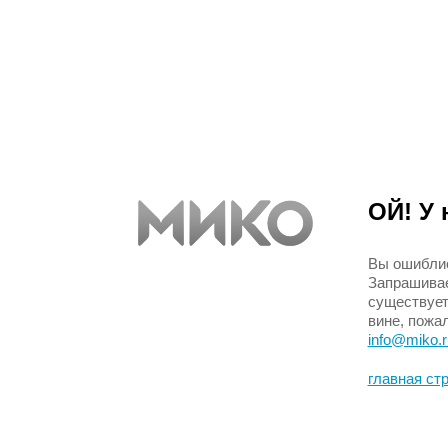
ОЙ! У 
Вы ошиблис
Запрашивае
существует
вине, пожа
info@miko.r
главная ст