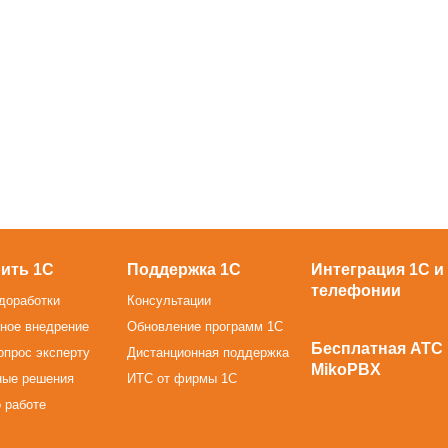
ить 1С
Поддержка 1С
Интеграция 1С и
телефонии
доработки
Консультации
ное внедрение
Обновление программ 1С
Бесплатная АТС
опрос эксперту
Дистанционная поддержка
MikoPBX
ные решения
ИТС от фирмы 1С
 работе