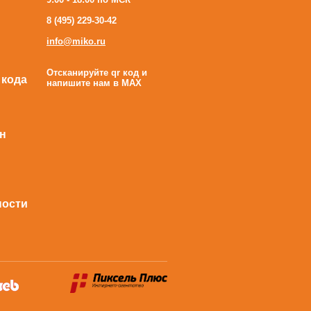
8 (495) 229-30-42
info@miko.ru
Отсканируйте qr код и
 кода
напишите нам в MAX
н
ности