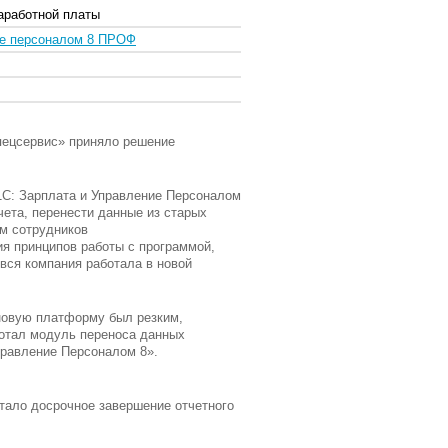
аработной платы
ие персоналом 8 ПРОФ
пецсервис»
приняло решение
1С: Зарплата и Управление Персоналом
чета, перенести данные из старых
м сотрудников
ия принципов работы с программой,
 вся компания работала в новой
 новую платформу был резким,
ботал модуль переноса данных
правление Персоналом 8».
тало досрочное завершение отчетного