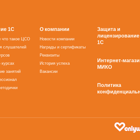
ие 1С
О компании
Защита и
лицензирование
 что такое ЦСО
Новости компании
1С
я слушателей
Награды и сертификаты
урсов
Реквизиты
Интернет-магази
 курсах
История успеха
МИКО
ие занятий
Вакансии
ессионал
Политика
методички
конфиденциаль