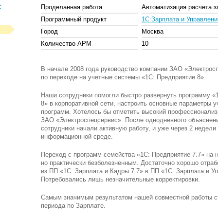
С
Проделанная работа
Автоматизация расчета з
Программный продукт
1С:Зарплата и Управлен
Город
Москва
Количество АРМ
10
В начале 2008 года руководство компании
ЗАО «Электрос
по переходе на учетные системы «1С: Предприятие 8».
Наши сотрудники помогли быстро развернуть программу «
8» в корпоративной сети, настроить основные параметры у
программ. Хотелось бы отметить высокий профессионализ
ЗАО «Электроспецсервис»
. После однодневного объяснен
сотрудники начали активную работу, и уже через 2 недели
информационной среде.
Переход с программ семейства «1С: Предприятие 7.7» на
но практически безболезненным. Достаточно хорошо отра
из ПП «1С: Зарплата и Кадры 7.7» в ПП «1С: Зарплата и У
Потребовались лишь незначительные корректировки.
Самым значимым результатом нашей совместной работы с
периода по Зарплате.