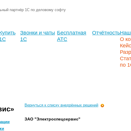
ьный партнёр 1С по деловому софту
Купить
Звонки и чаты
Бесплатная
Отчётность
Наш
1С
1С
АТС
О к
Кей
Разр
Стат
по 
Вернуться к списку внедрённых решений
вис»
ЗАО "Электроспецсервис"
зации
ки