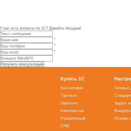
У вас есть вопросы по 1С?
Давайте обсудим!
*
*
*
Купить 1С
Настро
Бухгалтерия
Типовые 
Торговля
Стандарт
Зарплата
Задать в
Комплексная
Внедрён
Управляющий
Отзывы о
CRM