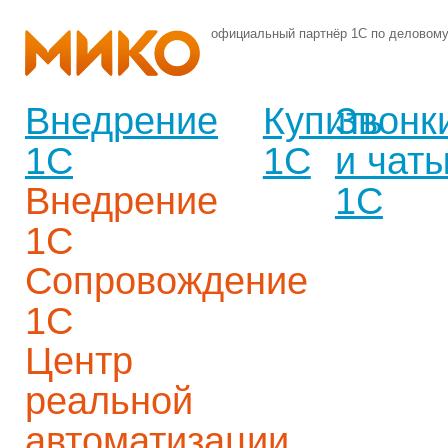
официальный партнёр 1С по деловом
Внедрение
Купить
Звонк
1С
1С
и чат
Внедрение
1С
1С
Сопровождение
1С
Центр
реальной
автоматизации