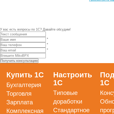
У вас есть вопросы по 1С?
Давайте обсудим!
*
*
*
Купить 1С
Настроить
Под
1С
1С
Бухгалтерия
Типовые
Конс
Торговля
доработки
Обно
Зарплата
Стандартное
прог
Комплексная