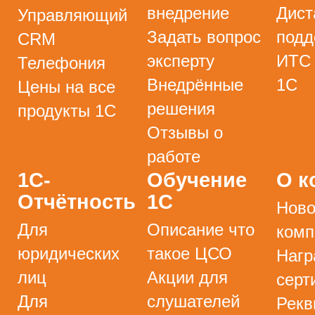
внедрение
Дист
Управляющий
Задать вопрос
подд
CRM
эксперту
ИТС
Телефония
Внедрённые
1С
Цены на все
решения
продукты 1С
Отзывы о
работе
1С-
Обучение
О к
Отчётность
1С
Ново
Для
Описание что
комп
юридических
такое ЦСО
Нагр
лиц
Акции для
серт
Для
слушателей
Рекв