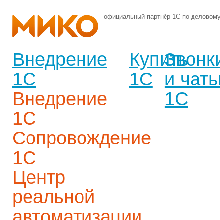
официальный партнёр 1С по деловом
Внедрение
Купить
Звонк
1С
1С
и чат
Внедрение
1С
1С
Сопровождение
1С
Центр
реальной
автоматизации