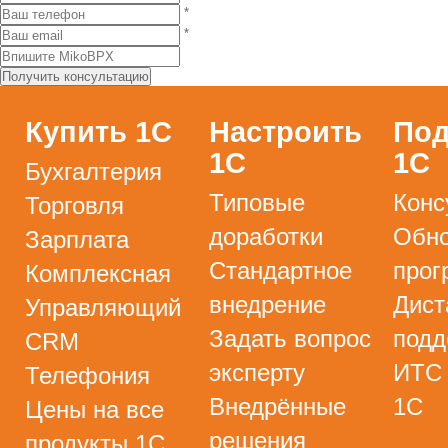
*
*
Купить 1С
Настроить
Под
1С
1С
Бухгалтерия
Типовые
Конс
Торговля
доработки
Обно
Зарплата
Стандартное
прог
Комплексная
внедрение
Дист
Управляющий
Задать вопрос
подд
CRM
эксперту
ИТС
Телефония
Внедрённые
1С
Цены на все
решения
продукты 1С