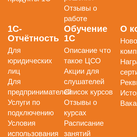
Отзывы о
работе
1С-
Обучение
О к
Отчётность
1С
Ново
Для
Описание что
комп
юридических
такое ЦСО
Нагр
лиц
Акции для
серт
Для
слушателей
Рекв
предпринимателей
Список курсов
Исто
Услуги по
Отзывы о
Вака
подключению
курсах
Условия
Расписание
использования
занятий