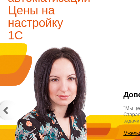
Цены на
настройку
1С
Дов
"Мы це
Старае
задачи
Мжель