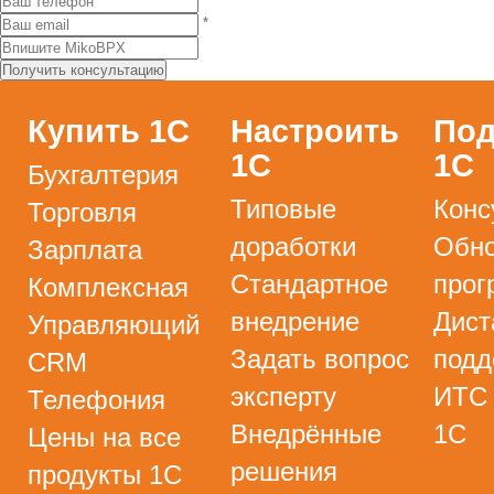
*
Купить 1С
Настроить
Под
1С
1С
Бухгалтерия
Типовые
Конс
Торговля
доработки
Обно
Зарплата
Стандартное
прог
Комплексная
внедрение
Дист
Управляющий
Задать вопрос
подд
CRM
эксперту
ИТС
Телефония
Внедрённые
1С
Цены на все
решения
продукты 1С