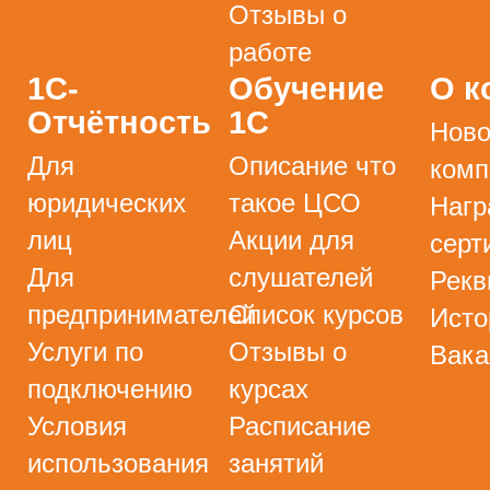
Отзывы о
работе
1С-
Обучение
О к
Отчётность
1С
Ново
Для
Описание что
комп
юридических
такое ЦСО
Нагр
лиц
Акции для
серт
Для
слушателей
Рекв
предпринимателей
Список курсов
Исто
Услуги по
Отзывы о
Вака
подключению
курсах
Условия
Расписание
использования
занятий