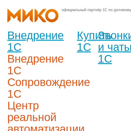
официальный партнёр 1С по деловом
Внедрение
Купить
Звонк
1С
1С
и чат
Внедрение
1С
1С
Сопровождение
1С
Центр
реальной
автоматизации