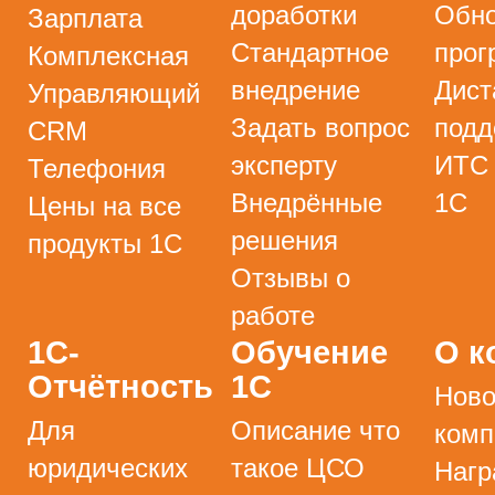
доработки
Обно
Зарплата
Стандартное
прог
Комплексная
внедрение
Дист
Управляющий
Задать вопрос
подд
CRM
эксперту
ИТС
Телефония
Внедрённые
1С
Цены на все
решения
продукты 1С
Отзывы о
работе
1С-
Обучение
О к
Отчётность
1С
Ново
Для
Описание что
комп
юридических
такое ЦСО
Нагр