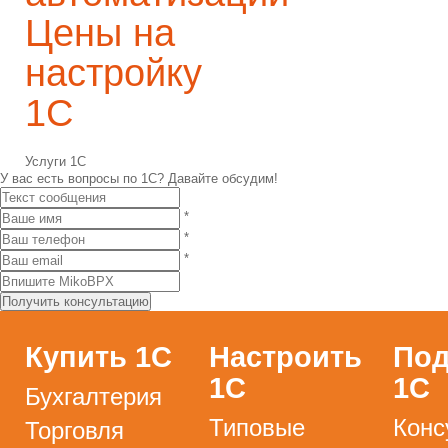
Цены на
настройку
1С
Услуги 1С
У вас есть вопросы по 1С?
Давайте обсудим!
*
*
*
Купить 1С
Настроить
Под
1С
1С
Бухгалтерия
Типовые
Конс
Торговля