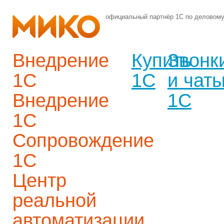
официальный партнёр 1С по деловом
Внедрение
Купить
Звонк
1С
1С
и чат
Внедрение
1С
1С
Сопровождение
1С
Центр
реальной
автоматизации