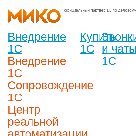
официальный партнёр 1С по деловом
Внедрение
Купить
Звонк
1С
1С
и чат
Внедрение
1С
1С
Сопровождение
1С
Центр
реальной
автоматизации