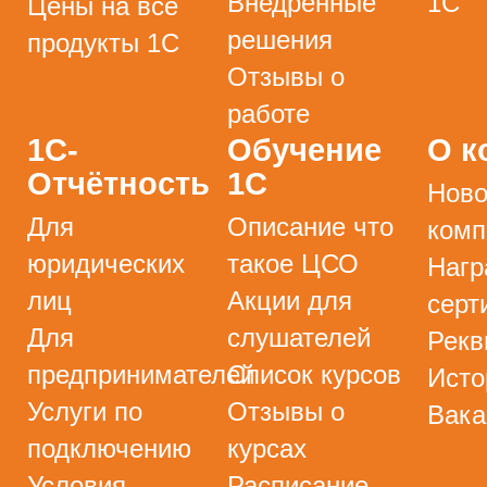
Внедрённые
1С
Цены на все
решения
продукты 1С
Отзывы о
работе
1С-
Обучение
О к
Отчётность
1С
Ново
Для
Описание что
комп
юридических
такое ЦСО
Нагр
лиц
Акции для
серт
Для
слушателей
Рекв
предпринимателей
Список курсов
Исто
Услуги по
Отзывы о
Вака
подключению
курсах
Условия
Расписание