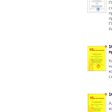
П
с
п
п
П
б
1
п
К
н
к
с
1
А
к