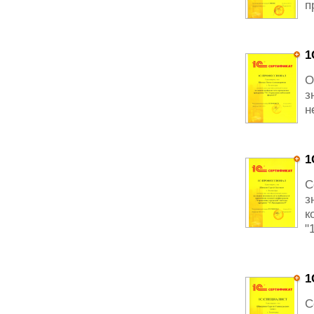
п
1
О
з
н
1
С
з
к
"
1
С