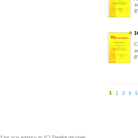
з
8
1
С
з
8
1
2
3
4
5
У вас есть вопросы по 1С?
Давайте обсудим!