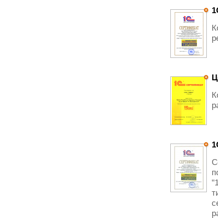
1
К
р
Ц
К
р
1
С
п
"
т
с
р