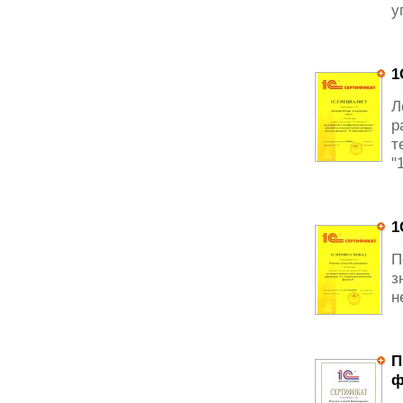
у
1
Л
р
т
"
1
П
з
н
П
ф