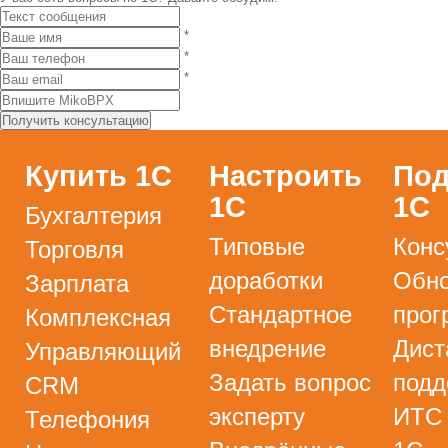
*
*
*
Купить 1С
Настроить
Под
1С
1С
Бухгалтерия
Типовые
Конс
Торговля
доработки
Обно
Зарплата
Стандартное
прог
Комплексная
внедрение
Дист
Управляющий
Задать вопрос
подд
CRM
эксперту
ИТС
Телефония