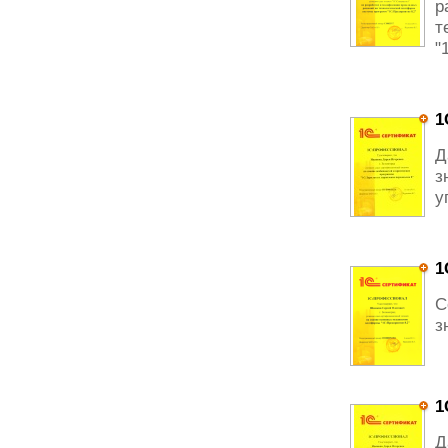
р
т
"
1
Д
з
у
1
С
з
1
Д