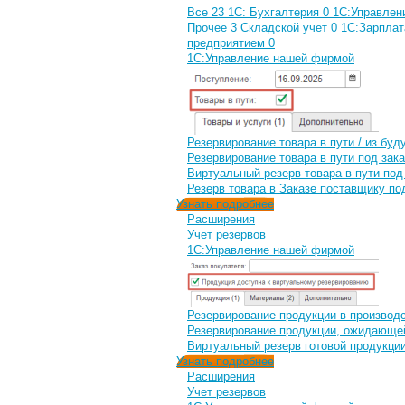
Все
23
1С: Бухгалтерия
0
1С:Управлен
Прочее
3
Складской учет
0
1С:Зарплат
предприятием
0
1С:Управление нашей фирмой
Резервирование товара в пути / из бу
Резервирование товара в пути под зака
Виртуальный резерв товара в пути под
Резерв товара в Заказе поставщику по
Узнать подробнее
Расширения
Учет резервов
1С:Управление нашей фирмой
Резервирование продукции в производ
Резервирование продукции, ожидающейс
Виртуальный резерв готовой продукции
Узнать подробнее
Расширения
Учет резервов