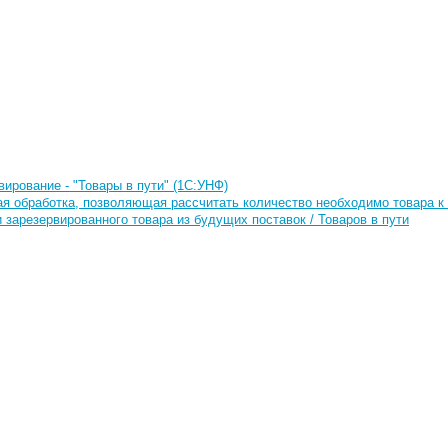
вирование - "Товары в пути" (1С:УНФ)
ая обработка, позволяющая рассчитать количество необходимо товара к 
 зарезервированного товара из будущих поставок / Товаров в пути