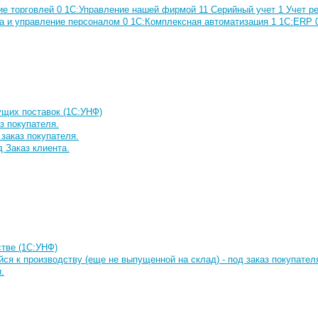
ие торговлей
0
1С:Управление нашей фирмой
11
Серийный учет
1
Учет р
а и управление персоналом
0
1С:Комплексная автоматизация
1
1C:ERP
дущих поставок (1С:УНФ)
з покупателя.
 заказ покупателя.
д Заказ клиента.
стве (1С:УНФ)
я к производству (еще не выпущенной на склад) - под заказ покупател
.