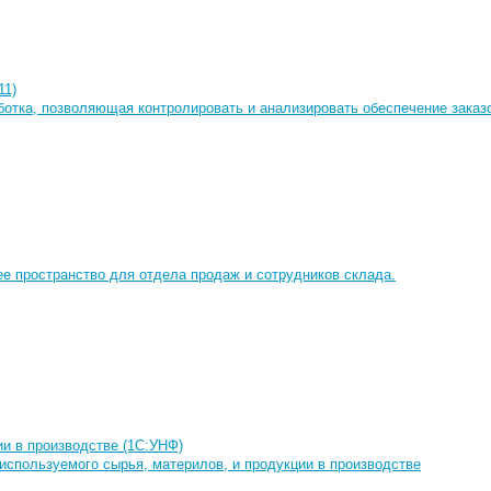
11)
ботка, позволяющая контролировать и анализировать обеспечение заказ
ее пространство для отдела продаж и сотрудников склада.
и в производстве (1С:УНФ)
используемого сырья, материлов, и продукции в производстве