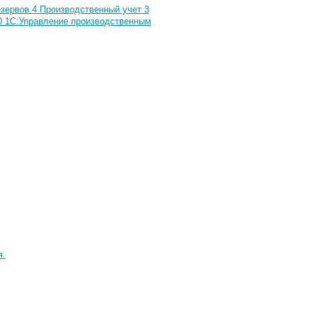
езервов
4
Производственный учет
3
0
1С:Управление производственным
я.