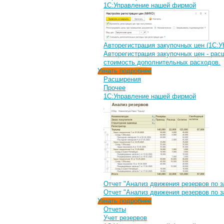
1С:Управление нашей фирмой
Авторегистрация закупочных цен (1С:У
Авторегистрация закупочных цен - рас
стоимость дополнительных расходов.
Узнать подробнее
Расширения
Прочее
1С:Управление нашей фирмой
Отчет "Анализ движения резервов по з
Отчет "Анализ движения резервов по з
Узнать подробнее
Отчеты
Учет резервов