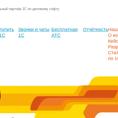
ьный партнёр 1С по деловому софту
Купить
Звонки и чаты
Бесплатная
Отчётность
Наш
1С
1С
АТС
О к
Кей
Разр
Стат
по 