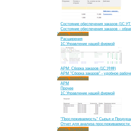
Состояние обеспечения заказов (1С:УТ
Состояние обеспечения заказов – обра
Узнать подробнее
Расширения
1С:Управление нашей фирмой
АРМ: Сборка заказов (1С:УНФ)
АРМ "Сборка заказов" - удобное рабоч
Узнать подробнее
АРМ
Прочее
1С:Управление нашей фирмой
"Прослеживаемость" Сырья и Продукци
Отчет для анализа прослеживаемости 
Узнать подробнее