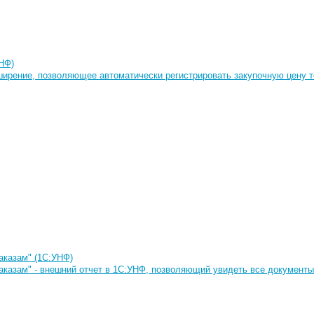
НФ)
ширение, позволяющее автоматически регистрировать закупочную цену то
аказам" (1С:УНФ)
аказам" - внешний отчет в 1С:УНФ, позволяющий увидеть все документы