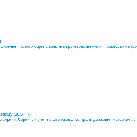
)
сширение, позволяющее управлять производственными процессами в фор
ихкоду (1С:УНФ)
о сериии. Серийный учет по штрихкоду. Контроль движения материала в