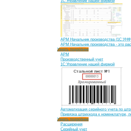
1С:Управление нашей фирмой
АРМ Начальник производства (1С:УНФ
АРМ Начальник производства - это ра
Узнать подробнее
АРМ
Производственный учет
1С:Управление нашей фирмой
Автоматизация серийного учета по штр
Привязка штрихкода к номенклатуре, п
Узнать подробнее
Расширения
Серийный учет