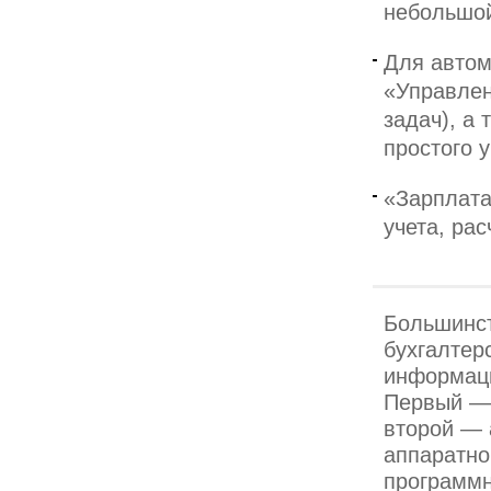
небольшо
Для автом
«Управлен
задач), а
простого у
«Зарплата
учета, рас
Большинст
бухгалтер
информаци
Первый — 
второй — 
аппаратно
программн