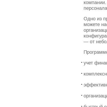
компании.
персонала
Одно из п
можете на
организац
конфигура
— от небо
Программн
учет фина
комплексн
эффективн
организац
быстрый о