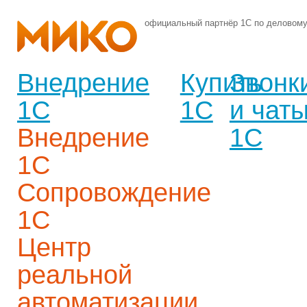
официальный партнёр 1С по деловом
Внедрение
Купить
Звонк
1С
1С
и чат
Внедрение
1С
1С
Сопровождение
1С
Центр
реальной
автоматизации