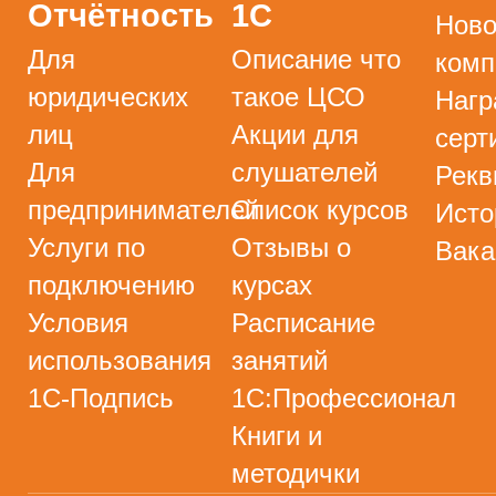
Отчётность
1С
Ново
Для
Описание что
комп
юридических
такое ЦСО
Нагр
лиц
Акции для
серт
Для
слушателей
Рекв
предпринимателей
Список курсов
Исто
Услуги по
Отзывы о
Вака
подключению
курсах
Условия
Расписание
использования
занятий
1С-Подпись
1С:Профессионал
Книги и
методички