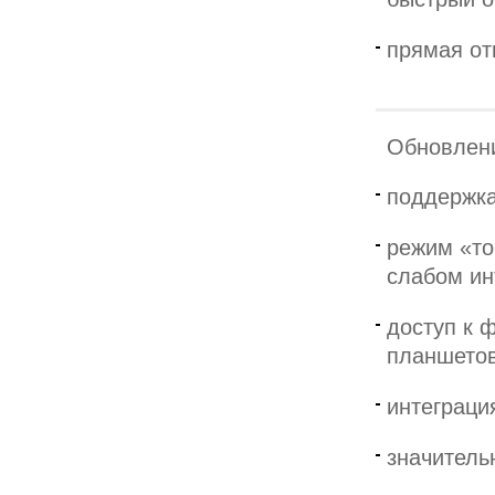
прямая от
Обновлени
поддержка
режим «то
слабом ин
доступ к 
планшетов
интеграци
значитель