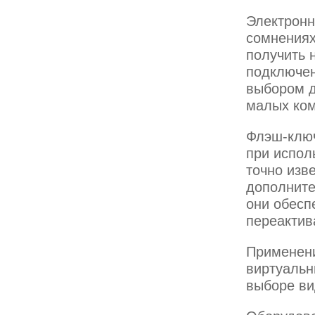
Электронн
сомнениях
получить 
подключен
выбором д
малых ком
Флэш-ключ
при испол
точно изв
дополните
они обесп
переактив
Применени
виртуальн
выборе ви