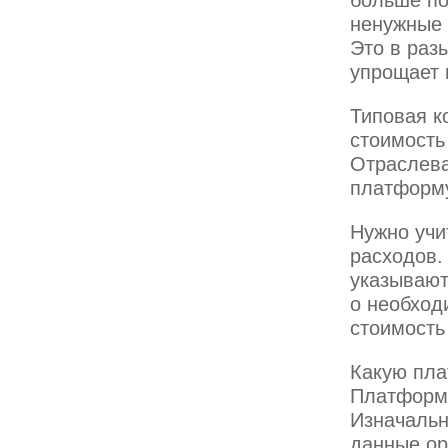
больше по
ненужные 
Это в раз
упрощает 
Типовая к
стоимость
Отраслева
платформу
Нужно учи
расходов.
указывают
о необход
стоимость
Какую пла
Платформа
Изначальн
данные ор