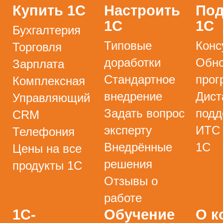
Купить 1С
Настроить
Под
1С
1С
Бухгалтерия
Типовые
Конс
Торговля
доработки
Обно
Зарплата
Стандартное
прог
Комплексная
внедрение
Дист
Управляющий
Задать вопрос
подд
CRM
эксперту
ИТС
Телефония
Внедрённые
1С
Цены на все
решения
продукты 1С
Отзывы о
работе
1С-
Обучение
О к