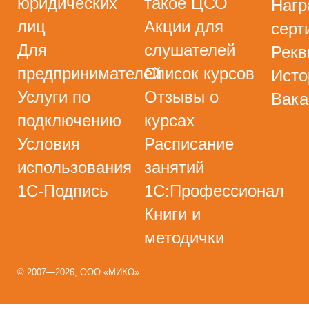
юридических
такое ЦСО
Нагр
лиц
Акции для
серт
Для
слушателей
Рекв
предпринимателей
Список курсов
Исто
Услуги по
Отзывы о
Вака
подключению
курсах
Условия
Расписание
использования
занятий
1С-Подпись
1С:Профессионал
Книги и
методички
© 2007—2026, ООО «МИКО»