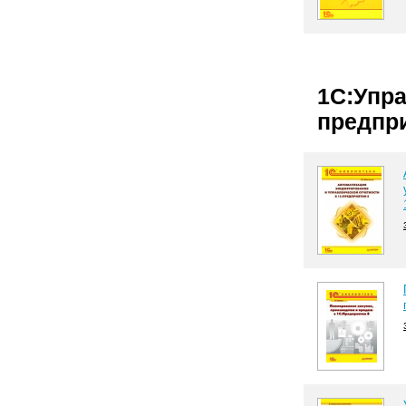
1С:Упр
предпр