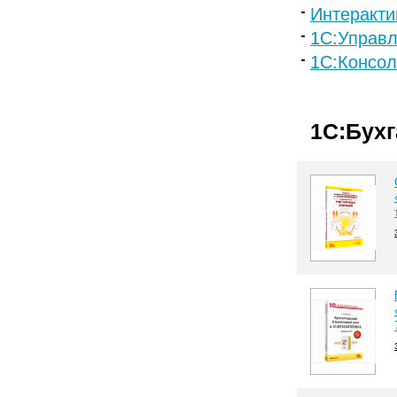
Интеракти
1С:Управл
1C:Консо
1С:Бух