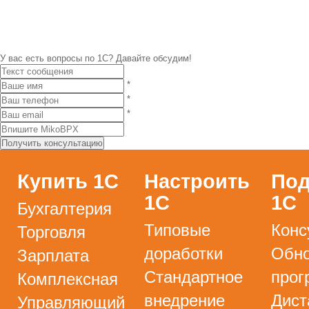
У вас есть вопросы по 1С?
Давайте обсудим!
*
*
*
Купить 1С
Настроить
Под
1С
1С
Бухгалтерия
Типовые
Конс
Торговля
доработки
Обно
Зарплата
Стандартное
прог
Комплексная
внедрение
Дист
Управляющий