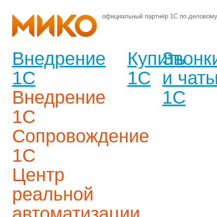
официальный партнёр 1С по деловом
Внедрение
Купить
Звонк
1С
1С
и чат
Внедрение
1С
1С
Сопровождение
1С
Центр
реальной
автоматизации