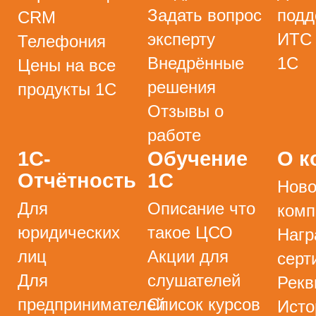
Задать вопрос
подд
CRM
эксперту
ИТС
Телефония
Внедрённые
1С
Цены на все
решения
продукты 1С
Отзывы о
работе
1С-
Обучение
О к
Отчётность
1С
Ново
Для
Описание что
комп
юридических
такое ЦСО
Нагр
лиц
Акции для
серт
Для
слушателей
Рекв
предпринимателей
Список курсов
Исто