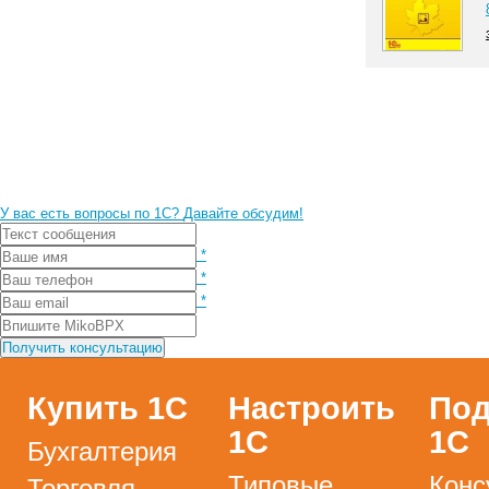
У вас есть вопросы по 1С?
Давайте обсудим!
*
*
*
Купить 1С
Настроить
Под
1С
1С
Бухгалтерия
Типовые
Конс
Торговля