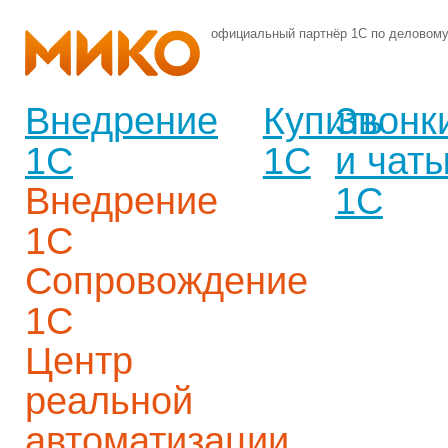
официальный партнёр 1С по деловом
Внедрение
Купить
Звонк
1С
1С
и чат
Внедрение
1С
1С
Сопровождение
1С
Центр
реальной
автоматизации