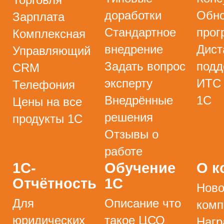
доработки
Обно
Зарплата
Стандартное
прог
Комплексная
внедрение
Дист
Управляющий
Задать вопрос
подд
CRM
эксперту
ИТС
Телефония
Внедрённые
1С
Цены на все
решения
продукты 1С
Отзывы о
работе
1С-
Обучение
О к
Отчётность
1С
Ново
Для
Описание что
комп
юридических
такое ЦСО
Нагр