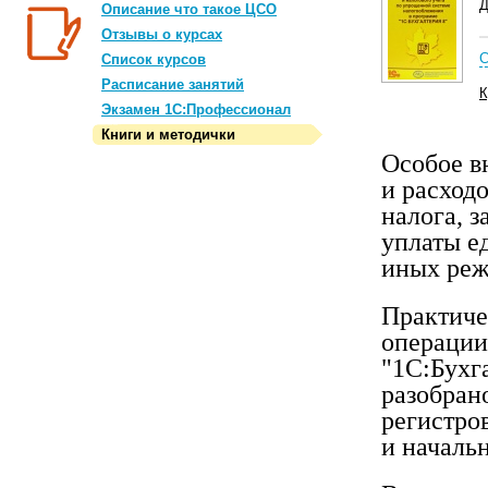
Д
Описание что такое ЦСО
Отзывы о курсах
С
Список курсов
Расписание занятий
К
Экзамен 1С:Профессионал
Книги и методички
Особое в
и расход
налога, 
уплаты е
иных реж
Практиче
операции
"1С:Бухг
разобран
регистров
и началь