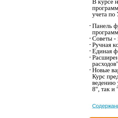
В курсе 
программ
учета по
Панель ф
програм
Советы -
Ручная к
Единая ф
Расширен
расходов
Новые ва
Курс пре
ведению 
8", так и
Содержани