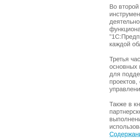
Во второй
инструмен
деятельно
функцион
"1С:Предп
каждой об
Третья ча
основных 
для подде
проектов,
управлени
Также в к
партнерск
выполнени
использов
Содержани