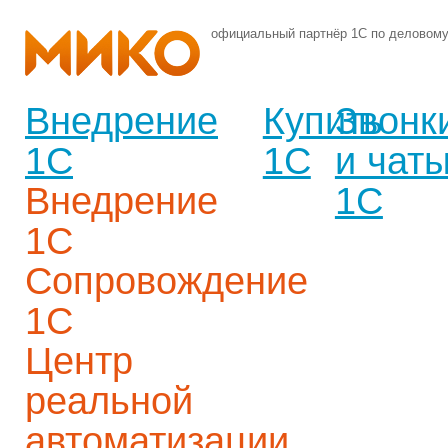
официальный партнёр 1С по деловом
Внедрение
Купить
Звонк
1С
1С
и чат
Внедрение
1С
1С
Сопровождение
1С
Центр
реальной
автоматизации