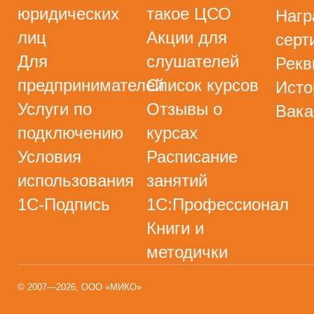
юридических
такое ЦСО
Нагр
лиц
Акции для
серт
Для
слушателей
Рекв
предпринимателей
Список курсов
Исто
Услуги по
Отзывы о
Вака
подключению
курсах
Условия
Расписание
использования
занятий
1С-Подпись
1С:Профессионал
Книги и
методички
© 2007—2026, ООО «МИКО»