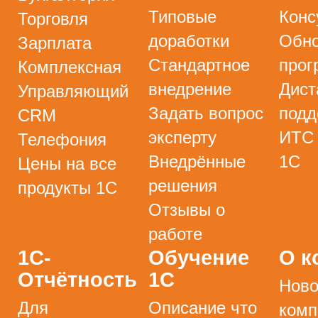
Типовые
Конс
Торговля
доработки
Обно
Зарплата
Стандартное
прог
Комплексная
внедрение
Дист
Управляющий
Задать вопрос
подд
CRM
эксперту
ИТС
Телефония
Внедрённые
1С
Цены на все
решения
продукты 1С
Отзывы о
работе
1С-
Обучение
О к
Отчётность
1С
Ново
Для
Описание что
комп