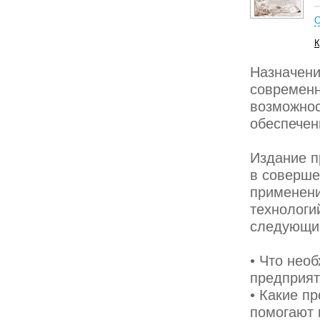
С
К
Назначени
современн
возможнос
обеспечен
Издание п
в соверше
применен
технологи
следующи
• Что нео
предприя
• Какие п
помогают 