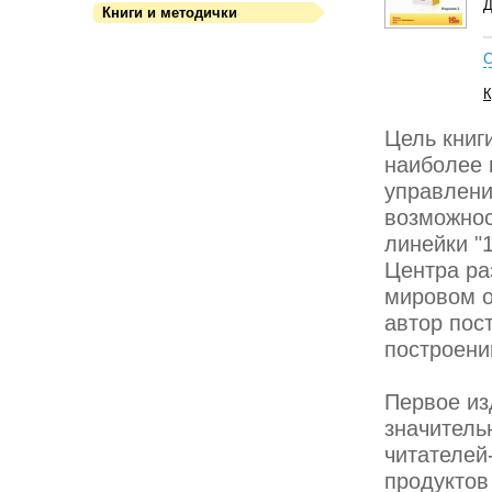
Д
Книги и методички
С
К
Цель книги
наиболее 
управлени
возможнос
линейки "
Центра ра
мировом о
автор пос
построени
Первое из
значитель
читателей
продуктов