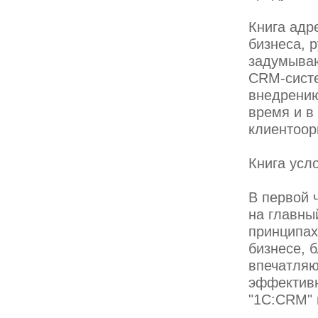
Книга адр
бизнеса, 
задумываю
CRM-систе
внедрению
время и в
клиентоор
Книга усл
В первой ч
на главны
принципах
бизнесе, 
впечатляю
эффективн
"1С:CRM" 