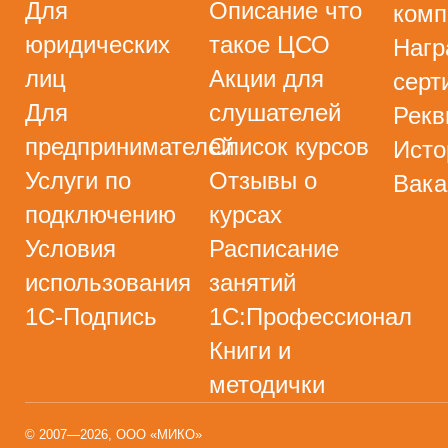
Для
Описание что
комп
юридических
такое ЦСО
Нагр
лиц
Акции для
серт
Для
слушателей
Рекв
предпринимателей
Список курсов
Исто
Услуги по
Отзывы о
Вака
подключению
курсах
Условия
Расписание
использования
занятий
1С-Подпись
1С:Профессионал
Книги и
методички
© 2007—2026, ООО «МИКО»