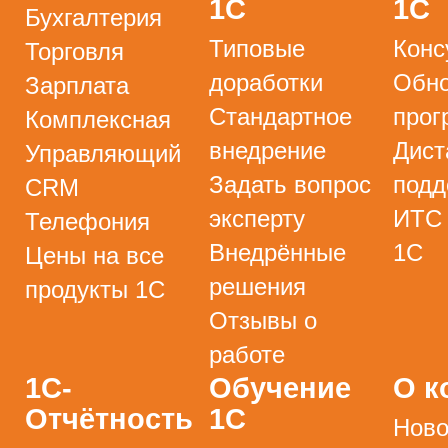
1С
1С
Бухгалтерия
Типовые
Конс
Торговля
доработки
Обно
Зарплата
Стандартное
прог
Комплексная
внедрение
Дист
Управляющий
Задать вопрос
подд
CRM
эксперту
ИТС
Телефония
Внедрённые
1С
Цены на все
решения
продукты 1С
Отзывы о
работе
1С-
Обучение
О к
Отчётность
1С
Ново