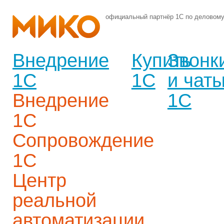
официальный партнёр 1С по деловом
Внедрение
Купить
Звонк
1С
1С
и чат
Внедрение
1С
1С
Сопровождение
1С
Центр
реальной
автоматизации