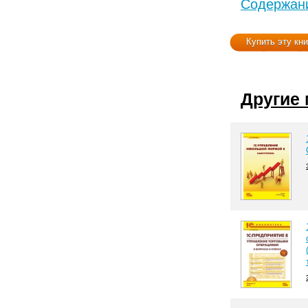
Содержани
Купить эту кни
Другие