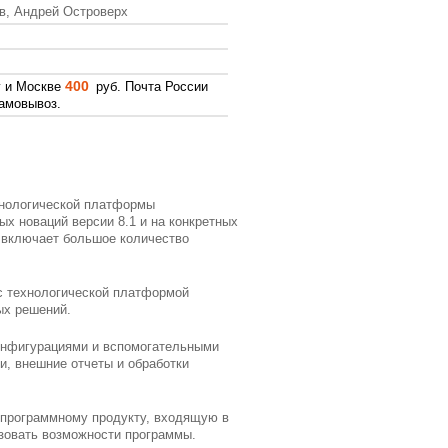
в, Андрей Островерх
400
у и Москве
руб. Почта России
амовывоз.
хнологической платформы
ых новаций версии 8.1 и на конкретных
а включает большое количество
 с технологической платформой
ых решений.
конфигурациями и вспомогательными
и, внешние отчеты и обработки
 программному продукту, входящую в
ьзовать возможности программы.