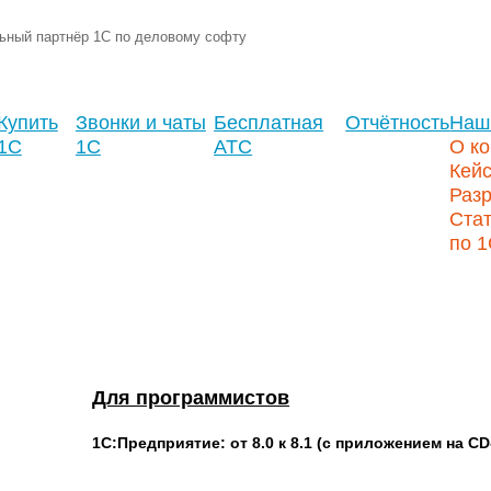
ьный партнёр 1С по деловому софту
Купить
Звонки и чаты
Бесплатная
Отчётность
Наш
1С
1С
АТС
О к
Кей
Разр
Стат
по 
Для программистов
1С:Предприятие: от 8.0 к 8.1 (с приложением на C