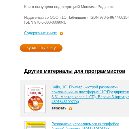
Книга выпущена под редакцией Максима Радченко.
Издательство ООО «1С-Паблишинг» ISBN 978-5-9677-0615-
ISBN 978-5-388-00090-3.
Содержание книги:
Купить эту книгу
Другие материалы для программистов
Hello, 1C. Пример быстрой разработки
приложений на платформе "1С:Предприяти
8.3". Мастер-класс (+CD). Версия 3 (артику
4601546109774)
заказать
Разработка управляемого интерфейса
(+диск) (артикул 4601546069634)