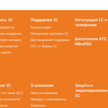
ить 1С
Поддержка 1С
Интеграция 1С и
телефонии
доработки
Консультации
ное внедрение
Обновление программ 1С
Бесплатная АТС
опрос эксперту
Дистанционная поддержка
MikoPBX
ные решения
ИТС от фирмы 1С
 работе
ие 1С
О компании
Защита и
лицензирование
 что такое ЦСО
Новости компании
1С
я слушателей
Награды и сертификаты
урсов
Реквизиты