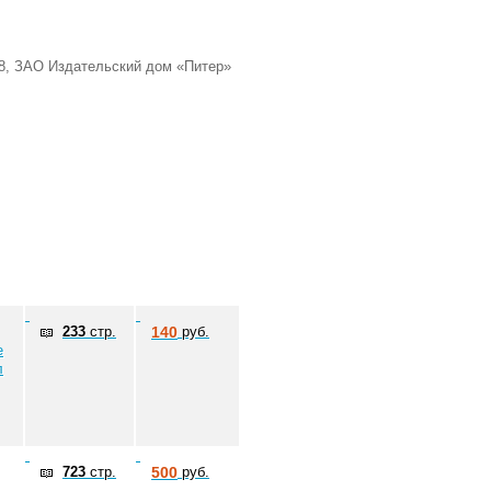
8, ЗАО Издательский дом «Питер»
233
стр.
140
руб.
е
л
723
стр.
500
руб.