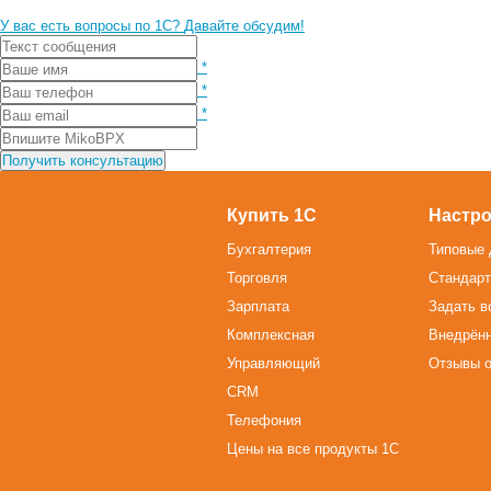
У вас есть вопросы по 1С?
Давайте обсудим!
*
*
*
Купить 1С
Настро
Бухгалтерия
Типовые 
Торговля
Стандарт
Зарплата
Задать в
Комплексная
Внедрён
Управляющий
Отзывы о
CRM
Телефония
Цены на все продукты 1С