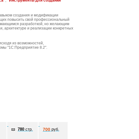
са"
,
"Инструменты для создания
навыком создания и модификации
ющих повысить свой профессиональный
анимающимся разработкой, но желающим
и, архитектуре и реализации конкретных
исходя из возможностей,
рмы "1С:Предприятие 8.2".
780
стр.
700
руб.