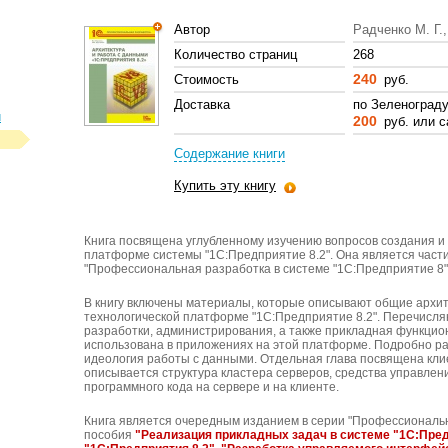
Автор
Радченко М. Г.
Количество страниц
268
240
Стоимость
руб.
Доставка
по Зеленоград
л
200
руб. или с
Содержание книги
Купить эту книгу
Книга посвящена углубленному изучению вопросов создания 
платформе системы "1С:Предприятие 8.2". Она является част
"Профессиональная разработка в системе "1С:Предприятие 8"
В книгу включены материалы, которые описывают общие архи
технологической платформе "1С:Предприятие 8.2". Перечисл
разработки, администрирования, а также прикладная функцио
использована в приложениях на этой платформе. Подробно ра
идеология работы с данными. Отдельная глава посвящена кли
описывается структура кластера серверов, средства управле
программного кода на сервере и на клиенте.
Книга является очередным изданием в серии "Профессиональн
пособия
"Реализация прикладных задач в системе "1С:Пред