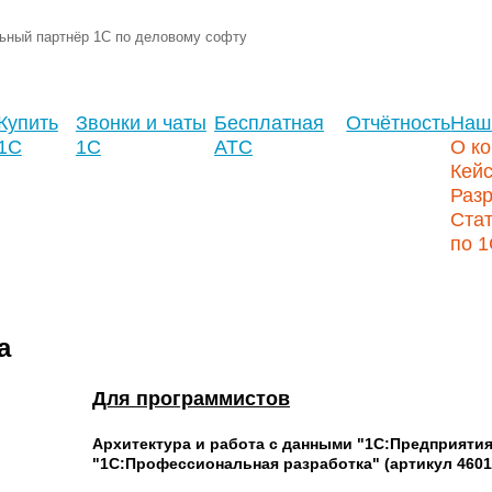
ьный партнёр 1С по деловому софту
Купить
Звонки и чаты
Бесплатная
Отчётность
Наш
1С
1С
АТС
О к
Кей
Разр
Стат
по 
а
Для программистов
Архитектура и работа с данными "1С:Предприятия 
"1С:Профессиональная разработка" (артикул 4601