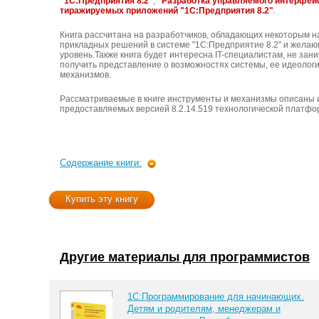
"1С:Предприятия 8.2"
,
"Разработка управляемого интерфей
тиражируемых приложений "1С:Предприятия 8.2"
.
Книга рассчитана на разработчиков, обладающих некоторым 
прикладных решений в системе "1С:Предприятие 8.2" и жела
уровень.Также книга будет интересна IT-специалистам, не з
получить представление о возможностях системы, ее идеологи
механизмов.
Рассматриваемые в книге инструменты и механизмы описаны 
предоставляемых версией 8.2.14.519 технологической платфо
Содержание книги:
Купить эту книгу
Другие материалы для программистов
1С:Программирование для начинающих.
Детям и родителям, менеджерам и