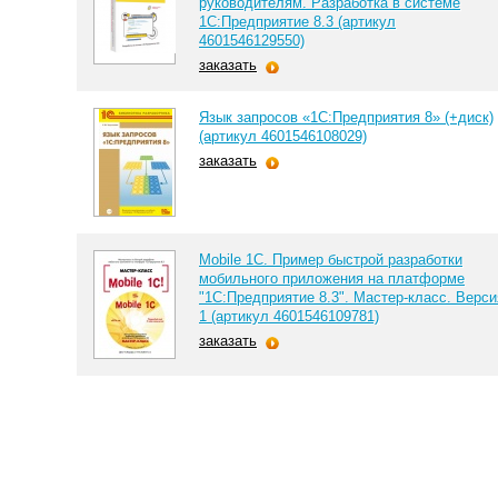
руководителям. Разработка в системе
1С:Предприятие 8.3 (артикул
4601546129550)
заказать
Язык запросов «1С:Предприятия 8» (+диск)
(артикул 4601546108029)
заказать
Mobile 1С. Пример быстрой разработки
мобильного приложения на платформе
"1С:Предприятие 8.3". Мастер-класс. Верси
1 (артикул 4601546109781)
заказать