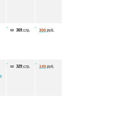
369
стр.
300
руб.
329
стр.
140
руб.
я