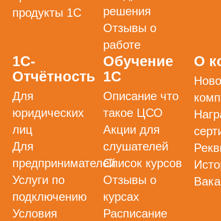
решения
продукты 1С
Отзывы о
работе
1С-
Обучение
О к
Отчётность
1С
Ново
Для
Описание что
комп
юридических
такое ЦСО
Нагр
лиц
Акции для
серт
Для
слушателей
Рекв
предпринимателей
Список курсов
Исто
Услуги по
Отзывы о
Вака
подключению
курсах
Условия
Расписание