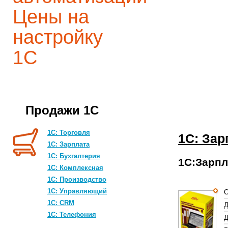
Цены на
настройку
1С
Продажи 1С
1С: Торговля
1С: Зар
1С: Зарплата
1С: Бухгалтерия
1С:Зарпл
1С: Комплексная
1C: Производство
1С: Управляющий
С
1С: CRM
Д
1С: Телефония
Д