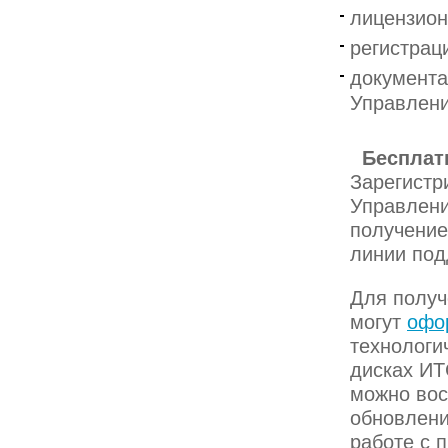
лицензион
регистрац
документа
Управлен
Бесплат
Зарегистр
Управлени
получение
линии под
Для получ
могут
офо
технологи
дисках ИТ
можно вос
обновлени
работе с 