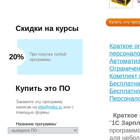
Б
Купить эту про
Скидки на курсы
Краткое о
персонало
При покупке любой
20%
программы
Автоматиз
Ограничен
Комплект 
Бесплатна
Купить это ПО
Бесплатно
Персонал
Закажите эту программу
написав на
info@miko.ru
или с
помощью формы:
Краткое
"
1С Зарпл
Название программы
*
программа
для небол