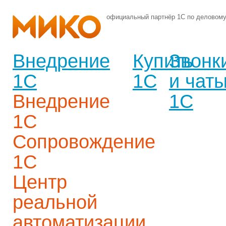
официальный партнёр 1С по деловом
Внедрение
Купить
Звонк
1С
1С
и чат
Внедрение
1С
1С
Сопровождение
1С
Центр
реальной
автоматизации