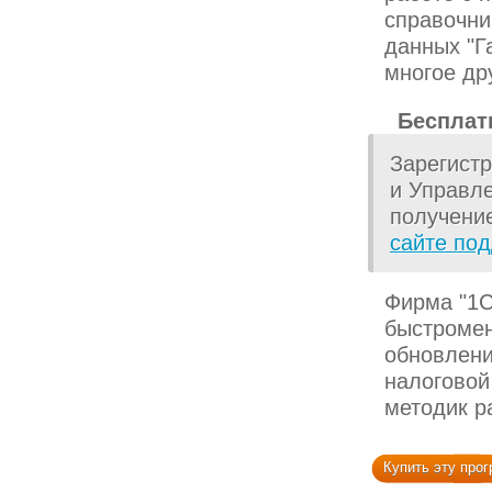
справочни
данных "Г
многое др
Бесплат
Зарегист
и Управл
получени
сайте по
Фирма "1С
быстромен
обновлени
налоговой
методик р
Купить эту про