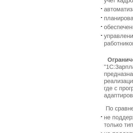
учет кадр
автоматиз
планирова
обеспечен
управлени
работнико
Огранич
"1С:Зарпл
предназна
реализаци
где с про
адаптиров
По сравн
не поддер
только ти