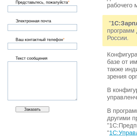
Представьтесь, пожалуйста
*
рабочего 
Электронная почта
"
1С:Зарп
программ 
России.
Ваш контактный телефон
*
Конфигура
Текст сообщения
базе от и
также инд
зрения ор
В конфигу
управленч
В програм
другими 
"1С:Предп
"
1С:Управ