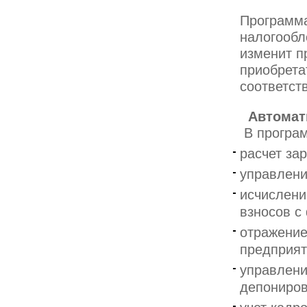
Программа
налогообл
изменит п
приобрета
соответст
Автомат
В програ
расчет за
управлени
исчислени
взносов с
отражение
предприят
управлени
депониров