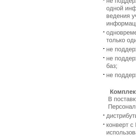
не поддер
одной инф
ведения у
информаци
одновреме
только од
не поддер
не поддер
баз;
не поддер
Комплек
В постав
Персонал
дистрибут
конверт с
использов