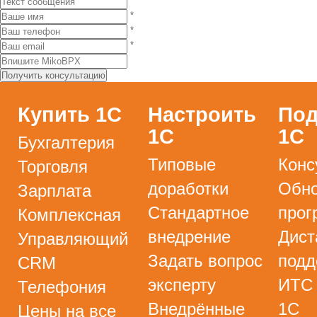
*
*
*
Купить 1С
Настроить
Под
1С
1С
Бухгалтерия
Типовые
Конс
Торговля
доработки
Обно
Зарплата
Стандартное
прог
Комплексная
внедрение
Дист
Управляющий
Задать вопрос
подд
CRM
эксперту
ИТС
Телефония
Внедрённые
1С
Цены на все