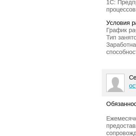
1С: Предп
процессов
Условия р
График ра
Тип занято
Заработна
способнос
Се
ос
Обязаннос
Ежемесяч
предоста
сопровожд