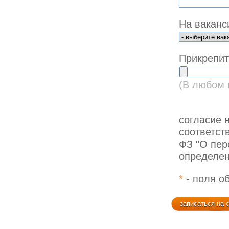
На вакан
Прикрепит
(В любом из
согласие 
соответст
ФЗ "О пер
определе
*
- поля о