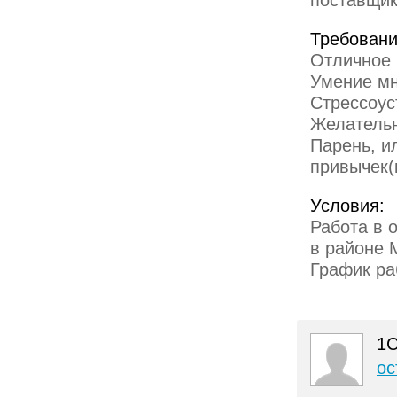
поставщик
Требовани
Отличное
Умение мн
Стрессоус
Желательн
Парень, и
привычек(
Условия:
Работа в о
в районе 
График раб
1С
ос