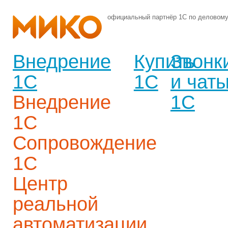
официальный партнёр 1С по деловом
Внедрение
Купить
Звонк
1С
1С
и чат
Внедрение
1С
1С
Сопровождение
1С
Центр
реальной
автоматизации