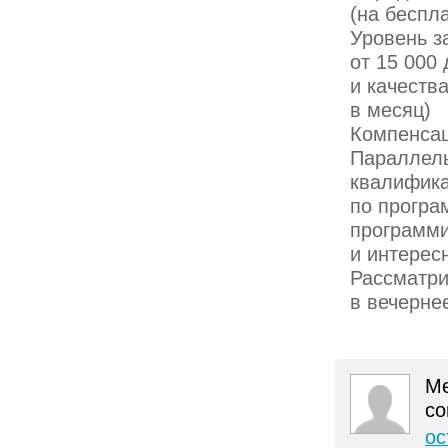
(на беспл
Уровень з
от 15 000 
и качеств
в месяц)
Компенсац
Параллель
квалифика
по програ
программи
и интерес
Рассматри
в вечерне
Ме
со
ос