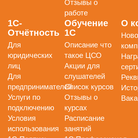
Отзывы о
работе
1С-
Обучение
О к
Отчётность
1С
Ново
Для
Описание что
комп
юридических
такое ЦСО
Нагр
лиц
Акции для
серт
Для
слушателей
Рекв
предпринимателей
Список курсов
Исто
Услуги по
Отзывы о
Вака
подключению
курсах
Условия
Расписание
использования
занятий