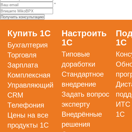
*
Купить 1С
Настроить
Под
1С
1С
Бухгалтерия
Типовые
Конс
Торговля
доработки
Обно
Зарплата
Стандартное
прог
Комплексная
внедрение
Дист
Управляющий
Задать вопрос
подд
CRM
эксперту
ИТС
Телефония
Внедрённые
1С
Цены на все
решения
продукты 1С