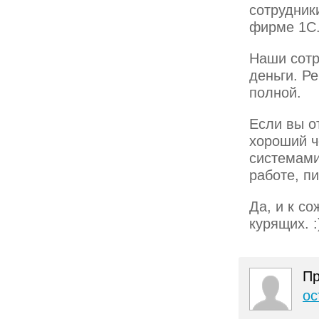
сотрудник
фирме 1С
Наши сотр
деньги. Р
полной.
Если вы о
хороший ч
системами
работе, п
Да, и к с
курящих. :
Пр
ос