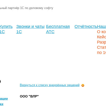
ьный партнёр 1С по деловому софту
Купить
Звонки и чаты
Бесплатная
Отчётность
Наш
1С
1С
АТС
О к
Кей
Разр
Стат
по 
О
Вернуться к списку внедрённых решений
ООО "ВЛР"
зации
ки