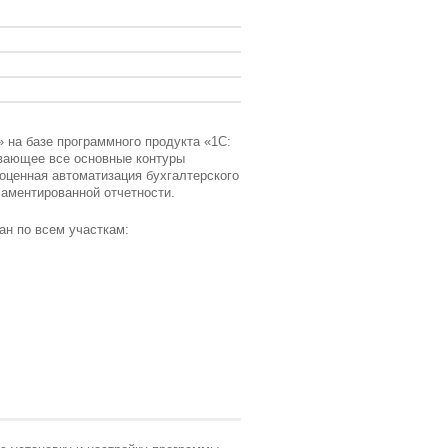
»
на базе программного продукта «1С:
вающее все основные контуры
ноценная автоматизация бухгалтерского
ламентированной отчетности.
ан по всем участкам: