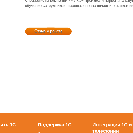
Специалисты компании «МИКО» произвели первоначальную
обучение сотрудников, перенос справочников и остатков из
Отзыв о работе
ить 1С
Поддержка 1С
Интеграция 1С и
телефонии