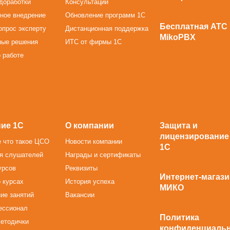
доработки
Консультации
ное внедрение
Обновление программ 1С
Бесплатная АТС
опрос эксперту
Дистанционная поддержка
MikoPBX
ные решения
ИТС от фирмы 1С
 работе
ие 1С
О компании
Защита и
лицензирование
 что такое ЦСО
Новости компании
1С
я слушателей
Награды и сертификаты
урсов
Реквизиты
Интернет-магази
 курсах
История успеха
МИКО
ие занятий
Вакансии
ессионал
Политика
методички
конфиденциаль