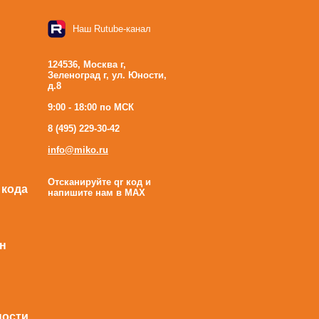
Наш Rutube-канал
124536, Москва г,
Зеленоград г, ул. Юности,
д.8
9:00 - 18:00 по МСК
8 (495) 229-30-42
info@miko.ru
Отсканируйте qr код и
 кода
напишите нам в MAX
н
ности