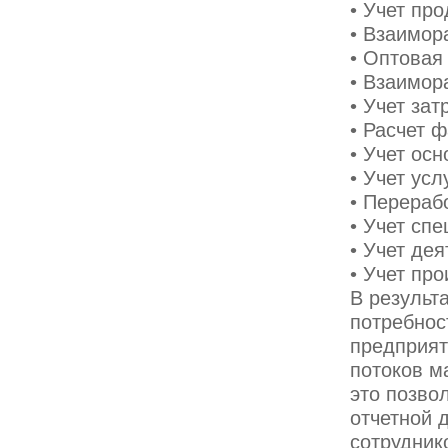
• Учет пр
• Взаимор
• Оптовая
• Взаимор
• Учет зат
• Расчет 
• Учет ос
• Учет ус
• Перераб
• Учет сп
• Учет де
• Учет пр
В результ
потребнос
предприят
потоков м
это позво
отчетной 
сотрудник