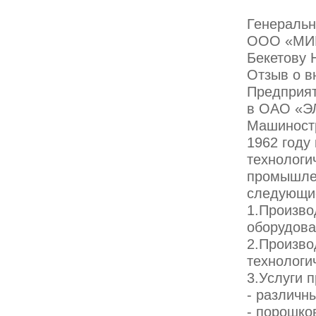
Генеральн
ООО «МИ
Бекетову Н
Отзыв о в
Предприя
в ОАО «
Машиностр
1962 году
технологи
промышлен
следующие
1.Произво
оборудова
2.Произво
технологи
3.Услуги 
- различн
- порошко