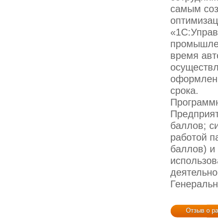
самым соз
оптимизац
«1С:Управ
промышлен
время авт
осуществл
оформлени
срока.
Программн
Предприят
баллов; с
работой п
баллов) и
использов
деятельно
Генераль
Отзыв о р