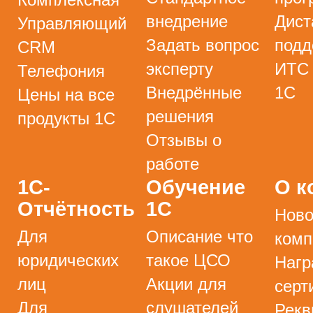
внедрение
Дист
Управляющий
Задать вопрос
подд
CRM
эксперту
ИТС
Телефония
Внедрённые
1С
Цены на все
решения
продукты 1С
Отзывы о
работе
1С-
Обучение
О к
Отчётность
1С
Ново
Для
Описание что
комп
юридических
такое ЦСО
Нагр
лиц
Акции для
серт
Для
слушателей
Рекв