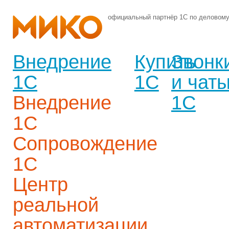
официальный партнёр 1С по деловом
Внедрение
Купить
Звонк
1С
1С
и чат
Внедрение
1С
1С
Сопровождение
1С
Центр
реальной
автоматизации