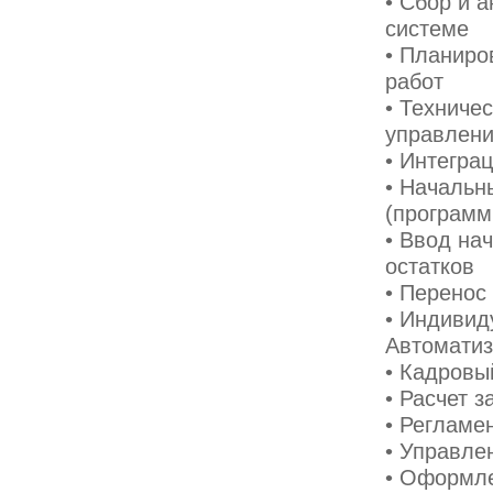
• Сбор и 
системе
• Планиро
работ
• Техниче
управлени
• Интегра
• Начальн
(программ
• Ввод на
остатков
• Перенос
• Индивид
Автомати
• Кадровы
• Расчет 
• Регламе
• Управле
• Оформле