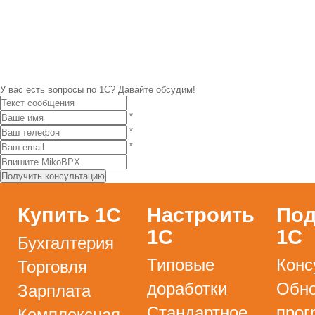
У вас есть вопросы по 1С?
Давайте обсудим!
*
*
*
Купить 1С
Настроить
Под
1С
1С
Бухгалтерия
Типовые
Конс
Торговля
доработки
Обно
Зарплата
Стандартное
прог
Комплексная