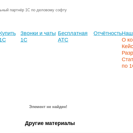
ьный партнёр 1С по деловому софту
Купить
Звонки и чаты
Бесплатная
Отчётность
Наш
1С
1С
АТС
О к
Кей
Разр
Стат
по 
Элемент не найден!
Другие материалы