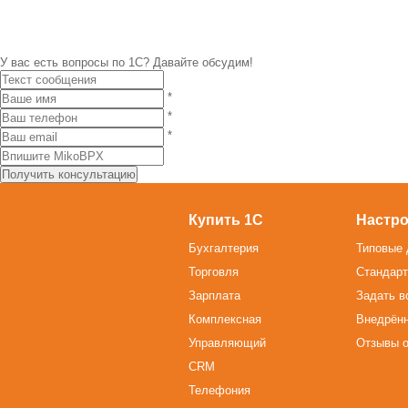
У вас есть вопросы по 1С?
Давайте обсудим!
*
*
*
Купить 1С
Настро
Бухгалтерия
Типовые 
Торговля
Стандарт
Зарплата
Задать в
Комплексная
Внедрён
Управляющий
Отзывы о
CRM
Телефония