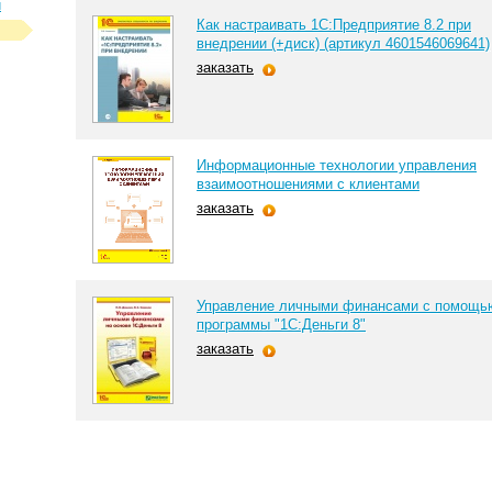
л
Как настраивать 1С:Предприятие 8.2 при
внедрении (+диск) (артикул 4601546069641)
заказать
Информационные технологии управления
взаимоотношениями с клиентами
заказать
Управление личными финансами с помощь
программы "1С:Деньги 8"
заказать