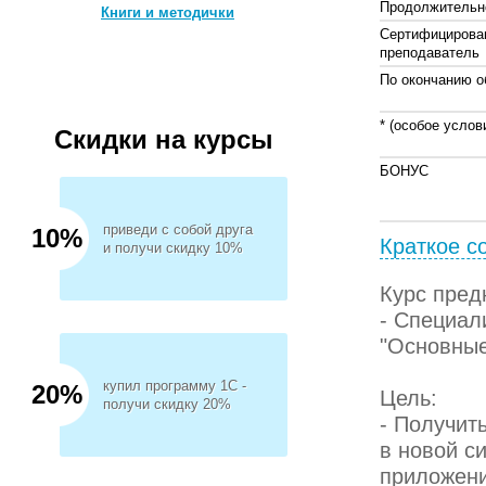
Продолжительн
Книги и методички
Сертифицирова
преподаватель
По окончанию о
* (особое услов
Скидки на курсы
БОНУС
приведи с собой друга
10%
Краткое с
и получи скидку 10%
Курс пред
- Cпециал
"Основные
купил программу 1С -
20%
Цель:
получи скидку 20%
- Получит
в новой с
приложени