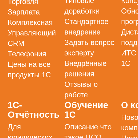
Типовые
Конс
Торговля
доработки
Обно
Зарплата
Стандартное
прог
Комплексная
внедрение
Дист
Управляющий
Задать вопрос
подд
CRM
эксперту
ИТС
Телефония
Внедрённые
1С
Цены на все
решения
продукты 1С
Отзывы о
работе
1С-
Обучение
О к
Отчётность
1С
Ново
Для
Описание что
комп
юридических
такое ЦСО