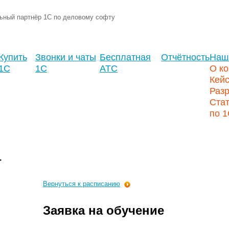
ьный партнёр 1С по деловому софту
Купить
Звонки и чаты
Бесплатная
Отчётность
Наш
1С
1С
АТС
О к
Кей
Разр
Стат
по 
г
Вернуться к расписанию
Заявка на обучение