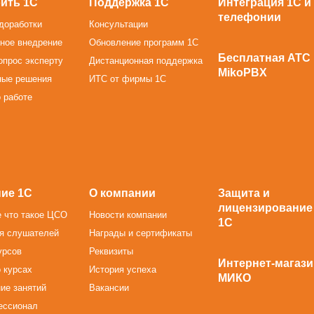
ить 1С
Поддержка 1С
Интеграция 1С и
телефонии
доработки
Консультации
ное внедрение
Обновление программ 1С
Бесплатная АТС
опрос эксперту
Дистанционная поддержка
MikoPBX
ные решения
ИТС от фирмы 1С
 работе
ие 1С
О компании
Защита и
лицензирование
 что такое ЦСО
Новости компании
1С
я слушателей
Награды и сертификаты
урсов
Реквизиты
Интернет-магази
 курсах
История успеха
МИКО
ие занятий
Вакансии
ессионал