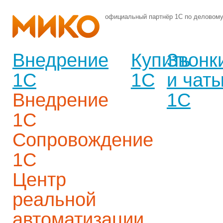
официальный партнёр 1С по деловом
Внедрение
Купить
Звонк
1С
1С
и чат
Внедрение
1С
1С
Сопровождение
1С
Центр
реальной
автоматизации