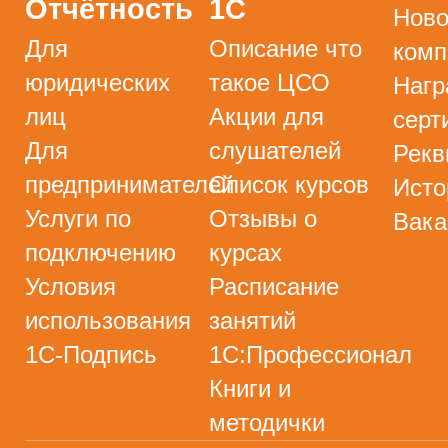
Отчётность
1С
Ново
Для
Описание что
комп
юридических
такое ЦСО
Нагр
лиц
Акции для
серт
Для
слушателей
Рекв
предпринимателей
Список курсов
Исто
Услуги по
Отзывы о
Вака
подключению
курсах
Условия
Расписание
использования
занятий
1С-Подпись
1С:Профессионал
Книги и
методички