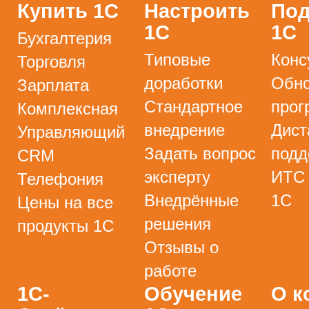
Купить 1С
Настроить
Под
1С
1С
Бухгалтерия
Типовые
Конс
Торговля
доработки
Обно
Зарплата
Стандартное
прог
Комплексная
внедрение
Дист
Управляющий
Задать вопрос
подд
CRM
эксперту
ИТС
Телефония
Внедрённые
1С
Цены на все
решения
продукты 1С
Отзывы о
работе
1С-
Обучение
О к