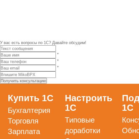
У вас есть вопросы по 1С?
Давайте обсудим!
*
*
*
Купить 1С
Настроить
Под
1С
1С
Бухгалтерия
Типовые
Конс
Торговля
доработки
Обно
Зарплата