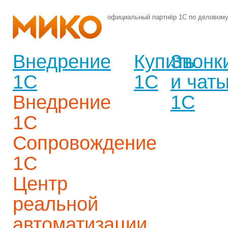
официальный партнёр 1С по деловом
Внедрение
Купить
Звонк
1С
1С
и чат
Внедрение
1С
1С
Сопровождение
1С
Центр
реальной
автоматизации