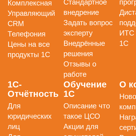
Стандартное
прог
Комплексная
внедрение
Дист
Управляющий
Задать вопрос
подд
CRM
эксперту
ИТС
Телефония
Внедрённые
1С
Цены на все
решения
продукты 1С
Отзывы о
работе
1С-
Обучение
О к
Отчётность
1С
Ново
Для
Описание что
комп
юридических
такое ЦСО
Нагр
лиц
Акции для
серт