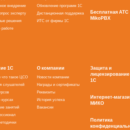
ное внедрение
Обновление программ 1С
Бесплатная АТС
опрос эксперту
Дистанционная поддержка
MikoPBX
ные решения
ИТС от фирмы 1С
 работе
ие 1С
О компании
Защита и
лицензирование
 что такое ЦСО
Новости компании
1С
я слушателей
Награды и сертификаты
урсов
Реквизиты
Интернет-магази
 курсах
История успеха
МИКО
ие занятий
Вакансии
ессионал
Политика
методички
конфиденциаль