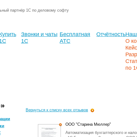
ьный партнёр 1С по деловому софту
Купить
Звонки и чаты
Бесплатная
Отчётность
Наш
1С
1С
АТС
О к
Кей
Разр
Стат
по 
р»
Вернуться к списку всех отзывов
зации
ООО "Старина Мюллер"
ки
Автоматизация бухгалтерского и нало
С