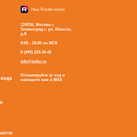
Наш Rutube-канал
124536, Москва г,
Зеленоград г, ул. Юности,
д.8
9:00 - 18:00 по МСК
8 (495) 229-30-42
info@miko.ru
Отсканируйте qr код и
 кода
напишите нам в MAX
н
ности