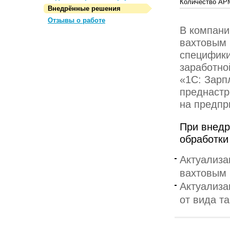
Количество АР
Внедрённые решения
Отзывы о работе
В компани
вахтовым 
специфики
заработно
«1С: Зарп
преднастр
на предпр
При внедр
обработки
Актуализа
вахтовым 
Актуализа
от вида т