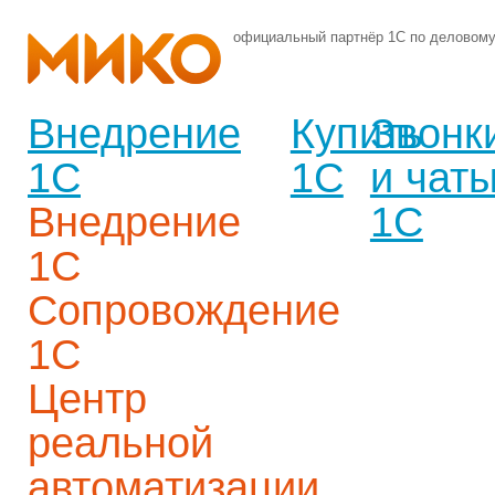
официальный партнёр 1С по деловом
Внедрение
Купить
Звонк
1С
1С
и чат
Внедрение
1С
1С
Сопровождение
1С
Центр
реальной
автоматизации