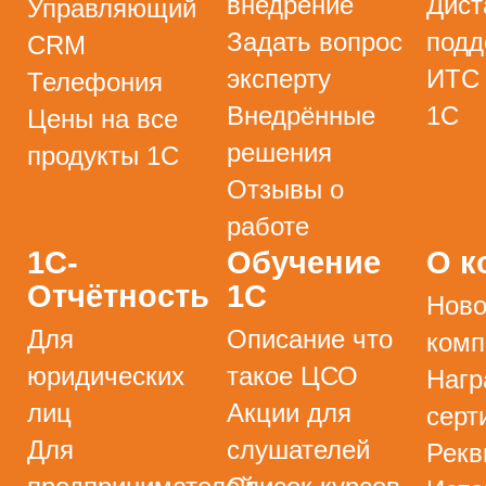
внедрение
Дист
Управляющий
Задать вопрос
подд
CRM
эксперту
ИТС
Телефония
Внедрённые
1С
Цены на все
решения
продукты 1С
Отзывы о
работе
1С-
Обучение
О к
Отчётность
1С
Ново
Для
Описание что
комп
юридических
такое ЦСО
Нагр
лиц
Акции для
серт
Для
слушателей
Рекв