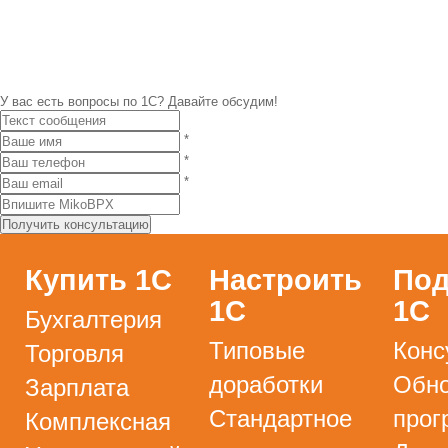
У вас есть вопросы по 1С?
Давайте обсудим!
*
*
*
Купить 1С
Настроить
Под
1С
1С
Бухгалтерия
Типовые
Конс
Торговля
доработки
Обно
Зарплата
Стандартное
прог
Комплексная