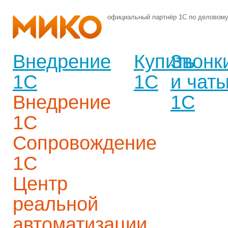
официальный партнёр 1С по деловом
Внедрение
Купить
Звонк
1С
1С
и чат
Внедрение
1С
1С
Сопровождение
1С
Центр
реальной
автоматизации