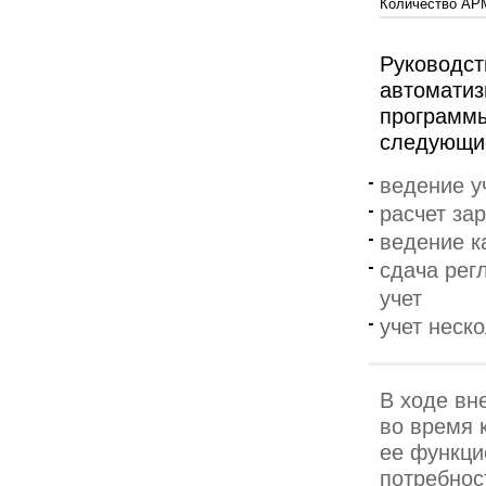
Количество АР
Руководс
автоматиз
программы
следующие
ведение у
расчет за
ведение ка
сдача рег
учет
учет неск
В ходе вн
во время 
ее функци
потребнос