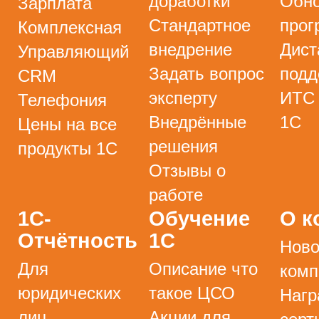
доработки
Обно
Зарплата
Стандартное
прог
Комплексная
внедрение
Дист
Управляющий
Задать вопрос
подд
CRM
эксперту
ИТС
Телефония
Внедрённые
1С
Цены на все
решения
продукты 1С
Отзывы о
работе
1С-
Обучение
О к
Отчётность
1С
Ново
Для
Описание что
комп
юридических
такое ЦСО
Нагр
лиц
Акции для