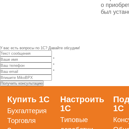
о приобре
был устан
У вас есть вопросы по 1С?
Давайте обсудим!
*
*
*
Купить 1С
Настроить
Под
1С
1С
Бухгалтерия
Типовые
Конс
Торговля