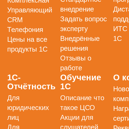
Комплексная
внедрение
Дист
Управляющий
Задать вопрос
подд
CRM
эксперту
ИТС
Телефония
Внедрённые
1С
Цены на все
решения
продукты 1С
Отзывы о
работе
1С-
Обучение
О к
Отчётность
1С
Ново
Для
Описание что
комп
юридических
такое ЦСО
Нагр
лиц
Акции для
серт
Для
слушателей
Рекв