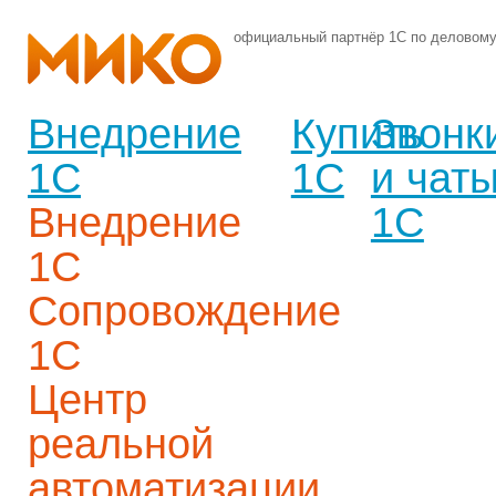
официальный партнёр 1С по деловом
Внедрение
Купить
Звонк
1С
1С
и чат
Внедрение
1С
1С
Сопровождение
1С
Центр
реальной
автоматизации