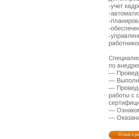
-учет кадр
-автомати
-планиров
-обеспече
-управлен
работнико
Специали
по внедре
— Проведе
— Выполне
— Проведе
работы с 
сертифици
— Ознаком
— Оказана
Отзыв о р