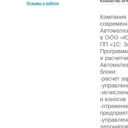
Количество АР
Отзывы о работе
Компания
современн
Автоматиз
в
ООО «Ю
ПП «1С: З
Программа
и расчетчи
Автоматиз
блоки:
-расчет з
-управлен
-исчислен
и взносов
-отражени
предприят
-управлен
депониров