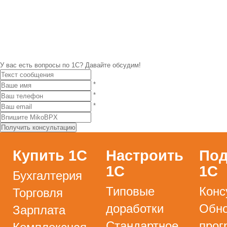
У вас есть вопросы по 1С?
Давайте обсудим!
*
*
*
Купить 1С
Настроить
Под
1С
1С
Бухгалтерия
Типовые
Конс
Торговля
доработки
Обно
Зарплата
Стандартное
прог