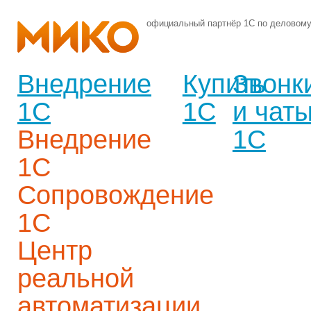
официальный партнёр 1С по деловом
Внедрение
Купить
Звонк
1С
1С
и чат
Внедрение
1С
1С
Сопровождение
1С
Центр
реальной
автоматизации