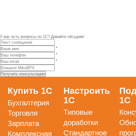
У вас есть вопросы по 1С?
Давайте обсудим!
*
*
*
Купить 1С
Настроить
Под
1С
1С
Бухгалтерия
Типовые
Конс
Торговля
доработки
Обно
Зарплата
Стандартное
прог
Комплексная