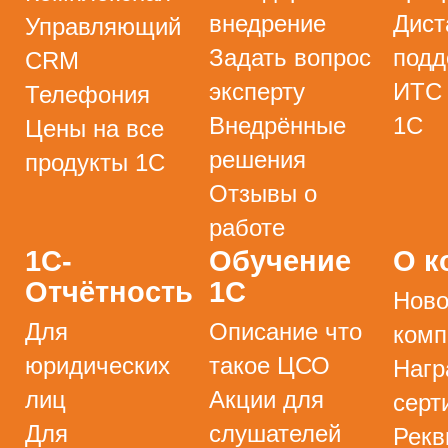
внедрение
Дист
Управляющий
Задать вопрос
подд
CRM
эксперту
ИТС
Телефония
Внедрённые
1С
Цены на все
решения
продукты 1С
Отзывы о
работе
1С-
Обучение
О к
Отчётность
1С
Ново
Для
Описание что
комп
юридических
такое ЦСО
Нагр
лиц
Акции для
серт
Для
слушателей
Рекв