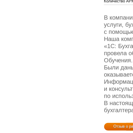
Количество АР
В компан
услуги, б
с помощью
Наша ком
«1С: Бухг
провела о
Обучения.
Были даны
оказывает
Информаци
и консуль
по исполь
В настоящ
бухгалтер
Отзыв о р