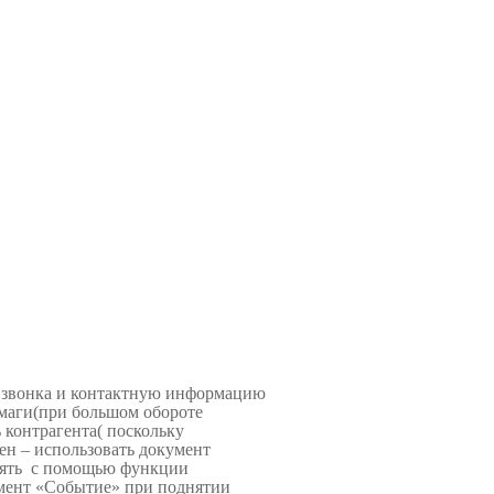
ь звонка и контактную информацию
умаги(при большом обороте
 контрагента( поскольку
н – использовать документ
ерять с помощью функции
мент «Событие» при поднятии