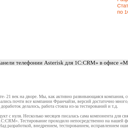
Стат
по 
анели телефонии Asterisk для 1С:CRM» в офисе «
те- 21 век на дворе. Мы, как активно развивающаяся компания, 
ались почти все компании Франчайзи, версий достаточно много
оработок делалось, работа стояла из-за тестирований и т.д.
кт с нуля. Несколько месяцев писалась сама компонента для свя
 1С:CRM». Тестирование проходило непосредственно на нашей фи
ад разработкой, внедрением, тестированием, исправлением оши