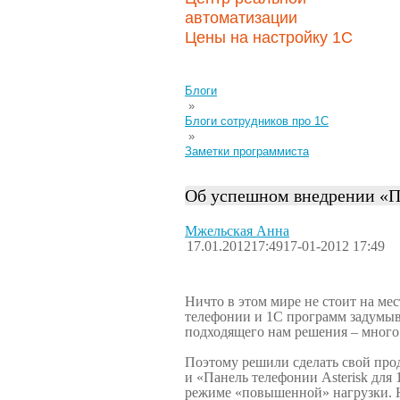
автоматизации
Цены на настройку 1С
Блоги
»
Блоги сотрудников про 1С
»
Заметки программиста
Об успешном внедрении «П
Мжельская Анна
17.01.2012
17:49
17-01-2012 17:49
Ничто в этом мире не стоит на мес
телефонии и 1С программ задумыв
подходящего нам решения – много д
Поэтому решили сделать свой проду
и «Панель телефонии Asterisk для
режиме «повышенной» нагрузки. Н