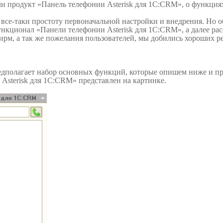
и продукт «Панель телефонии Asterisk для 1С:CRM», о функция
се-таки простоту первоначальной настройки и внедрения. Но об
нкционал «Панели телефонии Asterisk для 1С:CRM», а далее рас
м, а так же пожелания пользователей, мы добились хороших рез
едполагает набор основных функций, которые опишем ниже и п
sterisk для 1С:CRM» представлен на картинке.