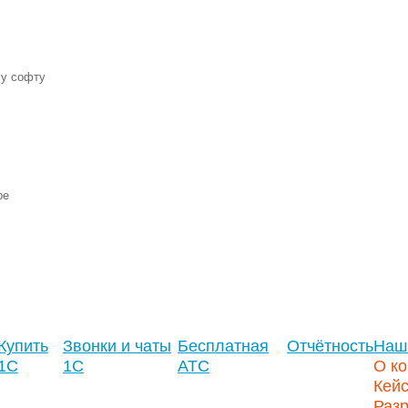
му софту
ре
Купить
Звонки и чаты
Бесплатная
Отчётность
Наш
1С
1С
АТС
О к
Кей
Разр