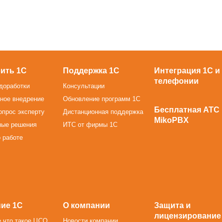
ить 1С
Поддержка 1С
Интеграция 1С и
телефонии
доработки
Консультации
ное внедрение
Обновление программ 1С
Бесплатная АТС
опрос эксперту
Дистанционная поддержка
MikoPBX
ные решения
ИТС от фирмы 1С
 работе
ие 1С
О компании
Защита и
лицензирование
 что такое ЦСО
Новости компании