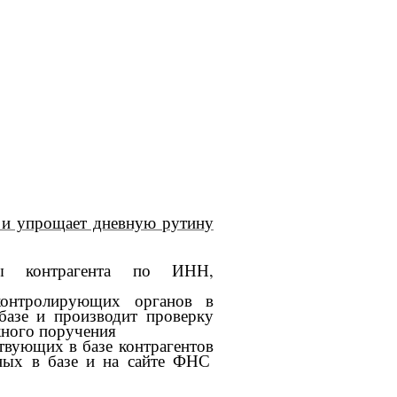
 и упрощает дневную рутину
иты контрагента по ИНН,
контролирующих органов
в
базе и производит проверку
жного поручения
твующих в базе контрагентов
ных в базе и на сайте ФНС