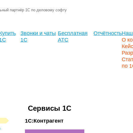
ьный партнёр 1С по деловому софту
Купить
Звонки и чаты
Бесплатная
Отчётность
Наш
1С
1С
АТС
О к
Кей
Разр
Стат
по 
Сервисы 1С
1С:Контрагент
а