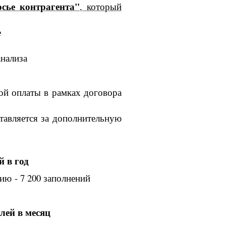
осье контрагента"
, который
е
анализа
ной оплаты
в рамках договора
ставляется
за дополнительную
й в год
ю - 7 200 заполнений
блей в месяц