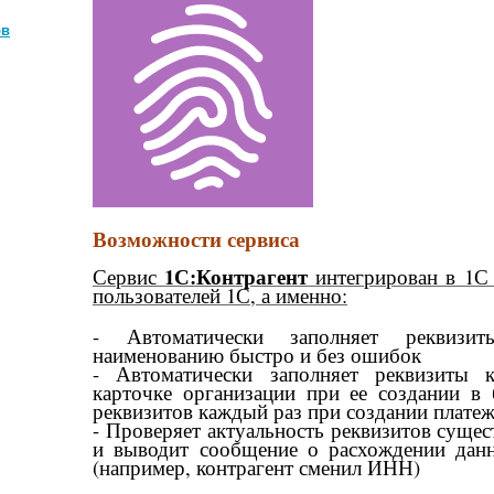
ов
Возможности сервиса
1С:Контрагент
Сервис
интегрирован в 1С
пользователей 1С, а именно:
-
Автоматически заполняет реквиз
наименованию
быстро и без ошибок
-
Автоматически заполняет реквизиты 
карточке организации при ее создании в 
реквизитов каждый раз при создании плате
-
Проверяет актуальность реквизитов сущес
и выводит сообщение о расхождении дан
(например, контрагент сменил ИНН)