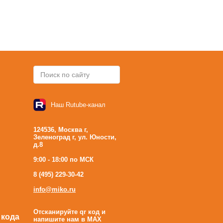
Наш Rutube-канал
124536, Москва г,
Зеленоград г, ул. Юности,
д.8
9:00 - 18:00 по МСК
8 (495) 229-30-42
info@miko.ru
Отсканируйте qr код и
 кода
напишите нам в MAX