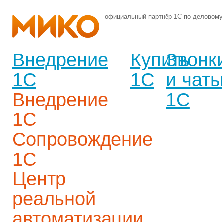
официальный партнёр 1С по деловом
Внедрение
Купить
Звонк
1С
1С
и чат
Внедрение
1С
1С
Сопровождение
1С
Центр
реальной
автоматизации