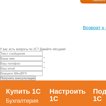
Заказать
Возврат к
У вас есть вопросы по 1С?
Давайте обсудим!
*
*
*
Купить 1С
Настроить
Под
1С
1С
Бухгалтерия