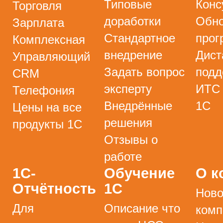
Типовые
Конс
Торговля
доработки
Обно
Зарплата
Стандартное
прог
Комплексная
внедрение
Дист
Управляющий
Задать вопрос
подд
CRM
эксперту
ИТС
Телефония
Внедрённые
1С
Цены на все
решения
продукты 1С
Отзывы о
работе
1С-
Обучение
О к
Отчётность
1С
Ново
Для
Описание что
комп