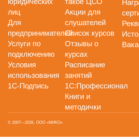
юридических
такое ЦСО
Нагр
лиц
Акции для
серт
Для
слушателей
Рекв
предпринимателей
Список курсов
Исто
Услуги по
Отзывы о
Вака
подключению
курсах
Условия
Расписание
использования
занятий
1С-Подпись
1С:Профессионал
Книги и
методички
© 2007—2026, ООО «МИКО»