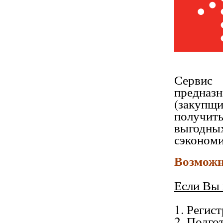
Серв
предназ
(закупщ
получить
выгодных
сэконом
Возможн
Если Вы
1. Регист
2. Подго