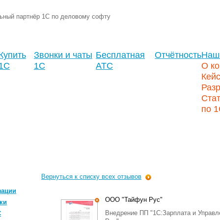
ьный партнёр 1С по деловому софту
Купить
Звонки и чаты
Бесплатная
Отчётность
Наш
1С
1С
АТС
О к
Кей
Разр
Стат
по 
Вернуться к списку всех отзывов
зации
ООО "Тайфун Рус"
ки
Внедрение ПП "1С:Зарплата и Управ
С