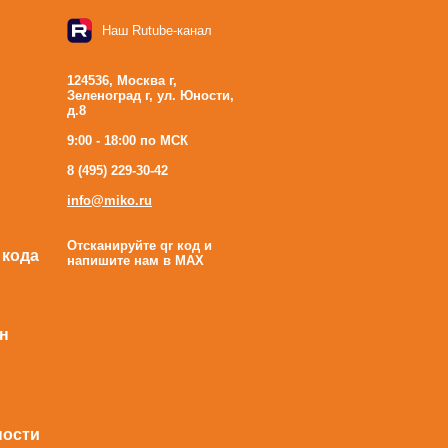
Наш Rutube-канал
124536, Москва г,
Зеленоград г, ул. Юности,
д.8
9:00 - 18:00 по МСК
8 (495) 229-30-42
info@miko.ru
Отсканируйте qr код и
 кода
напишите нам в MAX
н
ности