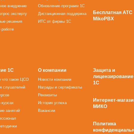
ное внедрение
Обновление программ 1С
Бесплатная АТС
опрос эксперту
Дистанционная поддержка
MikoPBX
ные решения
ИТС от фирмы 1С
 работе
ие 1С
О компании
Защита и
лицензирование
 что такое ЦСО
Новости компании
1С
я слушателей
Награды и сертификаты
урсов
Реквизиты
Интернет-магази
 курсах
История успеха
МИКО
ие занятий
Вакансии
ессионал
Политика
методички
конфиденциаль