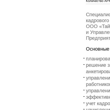
Количество АР
Специали
кадрового
ООО «Тай
и Управле
Предприят
Основные 
планирова
решение з
анкетиров
управлени
работнико
управлени
эффективн
учет кадр
начислени