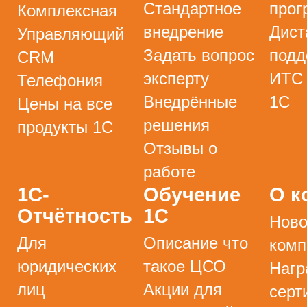
Стандартное
прог
Комплексная
внедрение
Дист
Управляющий
Задать вопрос
подд
CRM
эксперту
ИТС
Телефония
Внедрённые
1С
Цены на все
решения
продукты 1С
Отзывы о
работе
1С-
Обучение
О к
Отчётность
1С
Ново
Для
Описание что
комп
юридических
такое ЦСО
Нагр
лиц
Акции для
серт