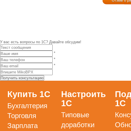
Отзыв о р
У вас есть вопросы по 1С?
Давайте обсудим!
*
*
*
Купить 1С
Настроить
Под
1С
1С
Бухгалтерия
Типовые
Конс
Торговля
доработки
Обно
Зарплата