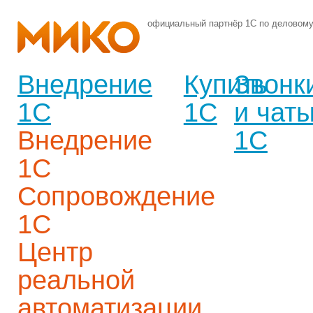
официальный партнёр 1С по деловом
Внедрение
Купить
Звонк
1С
1С
и чат
Внедрение
1С
1С
Сопровождение
1С
Центр
реальной
автоматизации