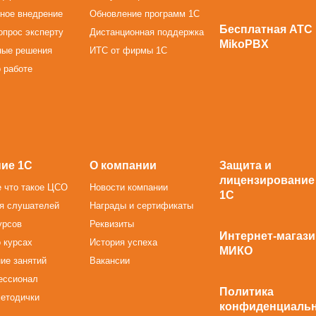
ное внедрение
Обновление программ 1С
Бесплатная АТС
опрос эксперту
Дистанционная поддержка
MikoPBX
ные решения
ИТС от фирмы 1С
 работе
ие 1С
О компании
Защита и
лицензирование
 что такое ЦСО
Новости компании
1С
я слушателей
Награды и сертификаты
урсов
Реквизиты
Интернет-магази
 курсах
История успеха
МИКО
ие занятий
Вакансии
ессионал
Политика
методички
конфиденциаль