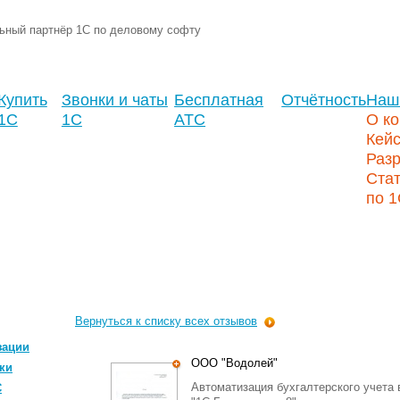
ьный партнёр 1С по деловому софту
Купить
Звонки и чаты
Бесплатная
Отчётность
Наш
1С
1С
АТС
О к
Кей
Разр
Стат
по 
Вернуться к списку всех отзывов
зации
ООО "Водолей"
ки
Автоматизация бухгалтерского учета
С