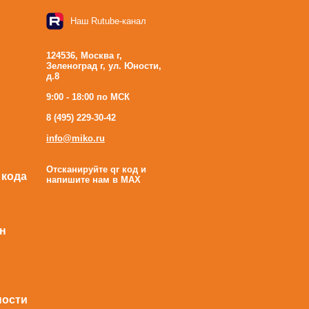
Наш Rutube-канал
124536, Москва г,
Зеленоград г, ул. Юности,
д.8
9:00 - 18:00 по МСК
8 (495) 229-30-42
info@miko.ru
Отсканируйте qr код и
 кода
напишите нам в MAX
н
ности