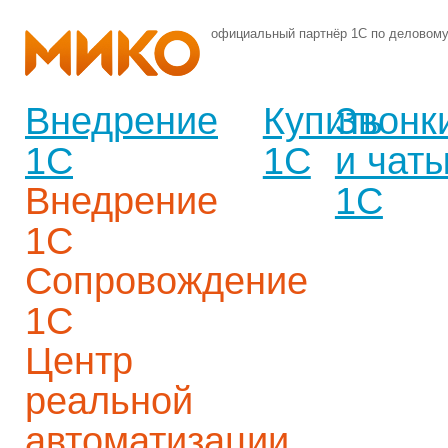
официальный партнёр 1С по деловом
Внедрение
Купить
Звонк
1С
1С
и чат
Внедрение
1С
1С
Сопровождение
1С
Центр
реальной
автоматизации