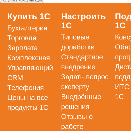
Купить 1С
Настроить
Под
1С
1С
Бухгалтерия
Типовые
Конс
Торговля
доработки
Обно
Зарплата
Стандартное
прог
Комплексная
внедрение
Дист
Управляющий
Задать вопрос
подд
CRM
эксперту
ИТС
Телефония
Внедрённые
1С
Цены на все
решения
продукты 1С
Отзывы о
работе