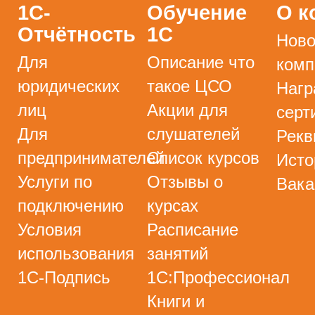
1С-
Обучение
О к
Отчётность
1С
Ново
Для
Описание что
комп
юридических
такое ЦСО
Нагр
лиц
Акции для
серт
Для
слушателей
Рекв
предпринимателей
Список курсов
Исто
Услуги по
Отзывы о
Вака
подключению
курсах
Условия
Расписание
использования
занятий
1С-Подпись
1С:Профессионал
Книги и