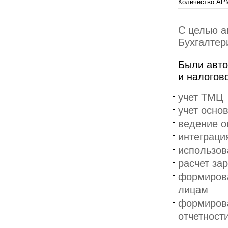
Количество АР
С целью а
Бухгалтер
Были авто
и налогово
учет ТМЦ
учет осно
ведение о
интеграци
использов
расчет за
формирова
лицам
формирова
отчетности